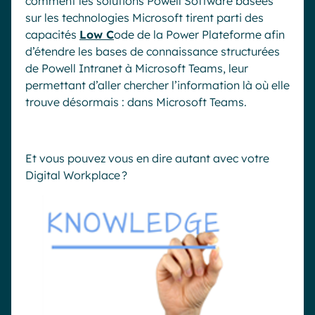
comment les solutions Powell Software basée
s
sur les technologies Microsoft tire
nt
parti d
es
capacités
Low
C
ode de la
P
ower
P
lateforme
afin
d’
étendre les bases de connaissance structurées
de Powell Intranet
à
Microsoft
T
eams,
leur
permettant d’aller chercher
l’information
là où
elle
trouve
désormais :
dans Microsoft Teams.
Et vous pouvez vous en dire autant avec votre
D
igital
Workplace
?