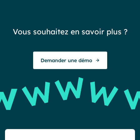
not
sat
réa
Vous souhaitez en savoir plus ?
exc
To
Demander une démo
E