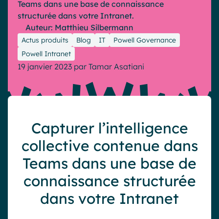
Teams dans
une base de connaissance
Industrie
IA Digital Workplace augmentée
structurée dans
votre Intranet.
Auteur: Matthieu Silbermann
Resources
Hub digital
Actus produits
Blog
IT
Powell Governance
Powell Intranet
19 janvier 2023
par
Tamar Asatiani
English
Français
Deutsch
Toutes nos fonctionnalités
Analytique
Personnalisation & design
IA générative
Sécurité & conformité
Capturer l
’intelligence
collective contenue dans
Teams dans
une base de
connaissance structurée
dans
votre Intranet