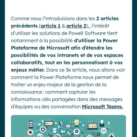
Comme nous l
’
introduisions
dans l
es
2
article
s
précédent
s
(
article 1
&
article 2
),
,
l’intérêt
d’utiliser les solutions de Powell Software
tien
t
notam
ment à la possibilité
d’utiliser la Power
P
lateforme de Microsoft afin
d’étendre
les
possibilités de vos intranets et de vos espaces
collaboratifs
,
tout en les personnalisant à vos
enjeux métier.
Dans ce
3
e article
,
nous allons voir
comment la Power
P
lateforme nous permet de
traiter un enjeu majeur
de
la gestion de la
connaissance
: comment capturer les
informations clés partagées dans des messages
d’équipes ou des conversation
Microsoft Teams.