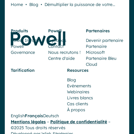
Home
•
Blog
•
Démultiplier la puissance de votre…
Produits
Powell
Partenaires
Powell Intranet
À propos
Devenir partenaire
Powell
Contact
Partenaire
Governance
Nous recrutons !
Microsoft
Centre d'aide
Partenaire Bleu
Cloud
Tarification
Resources
Blog
Evénements
Webinaires
Livres blancs
Cas clients
À propos
English
Français
Deutsch
Mentions légales
–
Politique de confidentialité
–
©2025 Tous droits réservés
Développé par
Wink Strategies