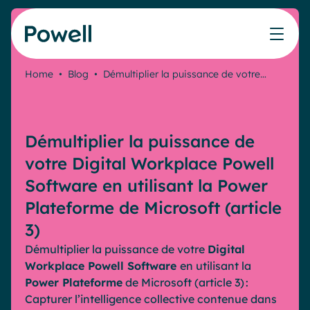
Skip to content
Home
•
Blog
•
Démultiplier la puissance de votre…
Travaillez avec le réseau de partenaires Powell
Ce que nos clients ont accompli avec Powell
Nos Ressources
Les métiers que nous aidons
Nos produits
Secteurs & Métiers
Connecter avec un partenaire
Cas clients
Cahier de vacances du Communicant 🌴
IT
Powell Intranet
Démultiplier la puissance de
Devenir partenaire
Notre accompagnement
Évaluer mon intranet
Communication interne
Powell Governance
Produits
votre Digital Workplace Powell
Blog
Ressources Humaines
Software en utilisant la Power
Evénements
Partenaires
Microsoft x Powell = ♡
Plateforme de Microsoft (article
Les cas d'usage
3)
Partenaire Microsoft
Industries
Communication interne
Tarification
Démultiplier la puissance de votre
D
igital
Partenaire Bleu
Webinaires
Service public
Knowledge Management
Workplace Powell
Software
en
utilisant la
Livres blancs
Power
P
lateforme
de
Microsoft (article
3
)
:
Pharma & Santé
Engagement employés
Capturer l
’intelligence collective contenue dans
Nos clients
Banque & Finance
Plateforme connectée