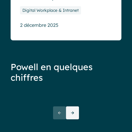
Digital Workplace & Intranet
2 décembre 2025
Powell en quelques
chiffres
Moins de 40%
d’adoption
de votre
“La
intranet ? C’est un
pro
signal d’alerte !