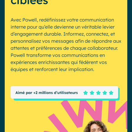
ciblées
Industrie
IA Digital Workplace augmentée
Resources
Hub digital
Avec Powell, redéfinissez votre
communication
interne
pour qu’elle devienne un véritable levier
d’engagement durable. Informez, connectez, et
personnalisez vos messages afin de répondre aux
English
Français
Deutsch
Toutes nos fonctionnalités
attentes et préférences de chaque collaborateur.
Powell transforme vos communications en
Analytique
Personnalisation & design
expériences enrichissantes qui fédèrent vos
IA générative
Sécurité & conformité
équipes et renforcent leur implication.