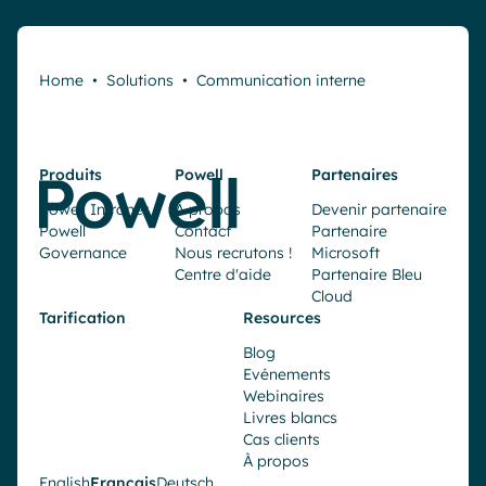
Home
•
Solutions
•
Communication interne
Produits
Powell
Partenaires
Powell Intranet
À propos
Devenir partenaire
Powell
Contact
Partenaire
Governance
Nous recrutons !
Microsoft
Centre d'aide
Partenaire Bleu
Cloud
Tarification
Resources
Blog
Evénements
Webinaires
Livres blancs
Cas clients
À propos
English
Français
Deutsch