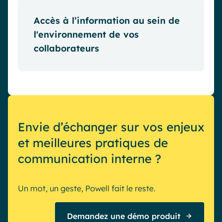
sont les plus réceptifs. Avec Powell,
diffusez vos messages sur les canaux
Accès à l’information au sein de
préférentiels de vos équipes et
l'environnement de vos
garantissez des communications
collaborateurs
personnalisées qui s’intègrent
parfaitement à leur quotidien
Adaptez vos contenus aux attentes et
professionnel.
préférences de vos collaborateurs grâce
à une stratégie centrée sur leurs besoins.
En facilitant l’accès aux informations
essentielles, Powell stimule une
Envie d’échanger sur vos enjeux
interaction active et un engagement
et meilleures pratiques de
renforcé au sein de votre espace de
travail numérique.
communication interne ?
Un mot, un geste, Powell fait le reste.
Demandez une démo produit