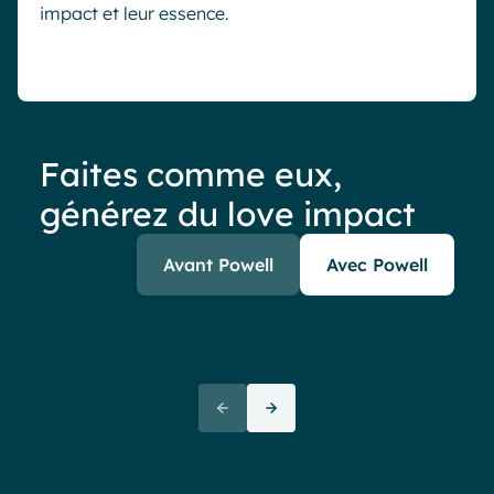
impact et leur essence.
Faites comme eux,
générez du love impact
Avant Powell
Avec Powell
17
3 sec
C’est le nombre de muscles
“La p
solicités pour créer un sourire.
mode
Utiliser Powell reviendrait donc à
satis
faire en moyenne 8 heures de
écou
sport par jour