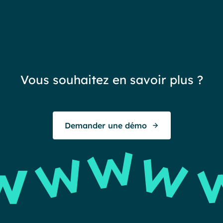
Toul
V
Vous souhaitez en savoir plus ?
Demander une démo