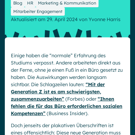
Microsoft Gold Partner
Plattform für digitale Zusammenarbeit
Blog
HR
Marketing & Kommunikation
Mitarbeiter Engagement
Digital Hub
Zertifizierter Microsoft-Experte
Aktualisiert am 29. April 2024
von
Yvonne Harris
Wissensbasis
English
Français
Deutsch
Effizientes Wissensmanagement am Arbeitsplatz
Einige haben die “normale” Erfahrung des
Studiums verpasst. Andere arbeiteten direkt aus
der Ferne, ohne je einen Fuß in ein Büro gesetzt zu
haben. Die Auswirkungen werden langsam
sichtbar. Die Schlagzeilen lauten:
“Mit der
Generation Z ist es am schwierigsten,
zusammenzuarbeiten”
(Forbes) oder
“Ihnen
fehlen die für das Büro erforderlichen sozialen
Kompetenzen”
(Business Insider).
Doch jenseits der plakativen Überschriften ist
eines offensichtlich: Diese neue Generation muss