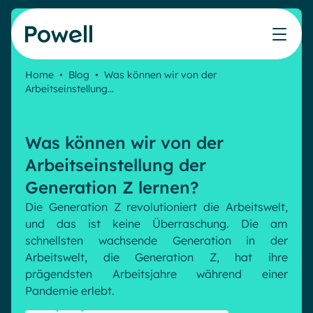
Skip to content
Home
•
Blog
•
Was können wir von der
Arbeitseinstellung…
Arbeiten Sie mit dem Powell-Partnernetzwerk
Ressourcen
IT
Powell Intranet
Lösungen
Marketing & Comms
Partner werden
Meinen Intranet bewerten
Das Unternehmens-Intranet neu erfinden
Was können wir von der
HR Plattform
Blog
Treten Sie dem Expertennetzwerk von Powell bei
Produkte
Powell Governance
Arbeitseinstellung der
Webinare
Partner finden
Ihre MS-Governance-Lösung
Generation Z lernen?
Unsere Kunden
Finden Sie den besten Verbündeten, um Ihr Intranet-
Interne Kommunikation
Die Generation Z revolutioniert die Arbeitswelt,
Projekt zum Erfolg zu führen
und das ist keine Überraschung. Die am
Interne Kommunikation
Success stories
schnellsten wachsende Generation in der
Partner
Employee Journey & Engagement
White papers
Arbeitswelt, die Generation Z, hat ihre
Intranet-Funktionen
Virtuelles Büro
prägendsten Arbeitsjahre während einer
Veranstaltungen
Analytische
Erweiterte Anpassung und Design
Pandemie erlebt.
Microsoft x Powell = ♡
AI Augmented Digital Workplace
Ressourcen
Generative KI
Sicherheit und Compliance