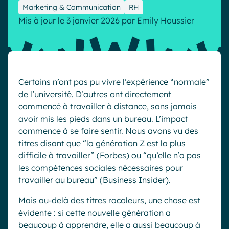
Marketing & Communication
RH
Industrie
IA Digital Workplace augmentée
Mis à jour le 3 janvier 2026
par
Emily Houssier
Resources
Hub digital
English
Français
Deutsch
Toutes nos fonctionnalités
Certains n’ont pas pu vivre l’expérience “normale”
de l’université. D’autres ont directement
Analytique
Personnalisation & design
commencé à travailler à distance, sans jamais
IA générative
Sécurité & conformité
avoir mis les pieds dans un bureau. L’impact
commence à se faire sentir. Nous avons vu des
titres disant que “la génération Z est la plus
difficile à travailler” (Forbes) ou “qu’elle n’a pas
les compétences sociales nécessaires pour
travailler au bureau” (Business Insider).
Mais au-delà des titres racoleurs, une chose est
évidente : si cette nouvelle génération a
beaucoup à apprendre, elle a aussi beaucoup à