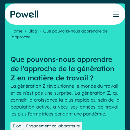
Skip to content
Home
•
Blog
•
Que pouvons-nous apprendre de
l’approche…
Travaillez avec le réseau de partenaires Powell
Ce que nos clients ont accompli avec Powell
Nos Ressources
Les métiers que nous aidons
Nos produits
Secteurs & Métiers
Connecter avec un partenaire
Cas clients
Cahier de vacances du Communicant 🌴
IT
Powell Intranet
Que pouvons-nous apprendre
Devenir partenaire
Notre accompagnement
Évaluer mon intranet
Communication interne
Powell Governance
Produits
de l’approche de la génération
Blog
Ressources Humaines
Z en matière de travail ?
Evénements
Partenaires
Microsoft x Powell = ♡
La génération Z révolutionne le monde du travail,
Les cas d'usage
et ce n'est pas une surprise. La génération Z, qui
Partenaire Microsoft
Industries
connaît la croissance la plus rapide au sein de la
Communication interne
Tarification
Partenaire Bleu
Webinaires
population active, a vécu ses années de travail
Service public
Knowledge Management
les plus formatrices pendant une pandémie.
Livres blancs
Pharma & Santé
Engagement employés
Nos clients
Blog
Engagement collaborateurs
Banque & Finance
Plateforme connectée