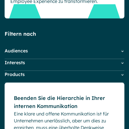
Employee Experience zu transformieren.
Microsoft Gold Partner
Plattform für digitale Zusammenarbeit
Digital Hub
Zertifizierter Microsoft-Experte
Wissensbasis
English
Français
Deutsch
Effizientes Wissensmanagement am Arbeitsplatz
Filtern nach
Audiences
Interests
HR
IT
Blog
Products
Digitaler Arbeitsplatz & Intranet
Kleine Unternehmen
Firmen News
Marketing & Kommunikation
Powell Governance
Interne Kommunikation
Mitarbeiter
Powell Intranet
Market trends
Beenden Sie die Hierarchie in Ihrer
Powell Software Suite
Microsoft Teams
internen Kommunikation
Virtual Building
Mitarbeiter Engagement
Eine klare und offene Kommunikation ist für
Produktneuheiten
Unternehmen unerlässlich, aber um dies zu
Remote & Hybride Arbeit
erreichen, muss eine überholte Denkweise