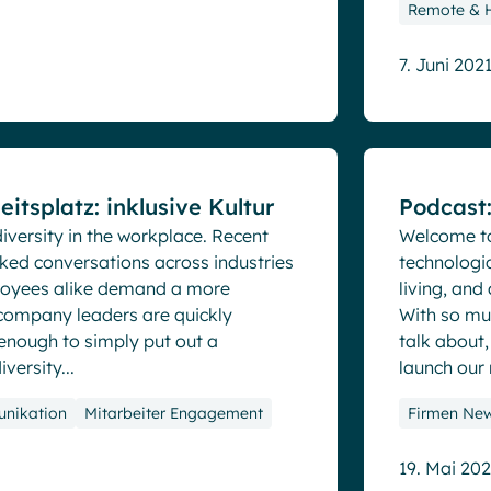
Remote & H
7. Juni 202
Blog
itsplatz: inklusive Kultur
Podcast
diversity in the workplace. Recent
Welcome to
ked conversations across industries
technologi
loyees alike demand a more
living, and
 company leaders are quickly
With so mu
ot enough to simply put out a
talk about,
versity...
launch our 
nikation
Mitarbeiter Engagement
Firmen Ne
19. Mai 202