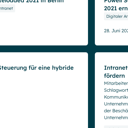
eloaded 2021 in Berlin
Powell 
2021 er
ntranet
Digitaler A
28. Juni 20
Blog
teuerung für eine hybride
Intranet
fördern
Mitarbeite
Schlagworte
Kommunika
Unternehme
der Beschäf
Unternehme