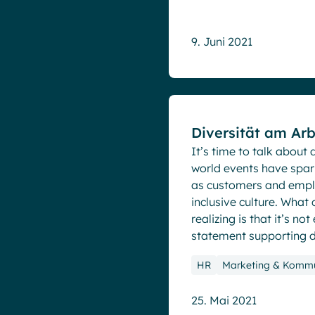
9. Juni 2021
Blog
Diversität am Arbe
It’s time to talk about 
world events have spar
as customers and emp
inclusive culture. What
realizing is that it’s n
statement supporting di
HR
Marketing & Kommu
25. Mai 2021