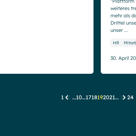
"Plattform 
weiteres tr
mehr als da
Drittel uns
unser ...
HR
Mitar
30. April 2
1
...
10
...
17
18
19
20
21
...
24