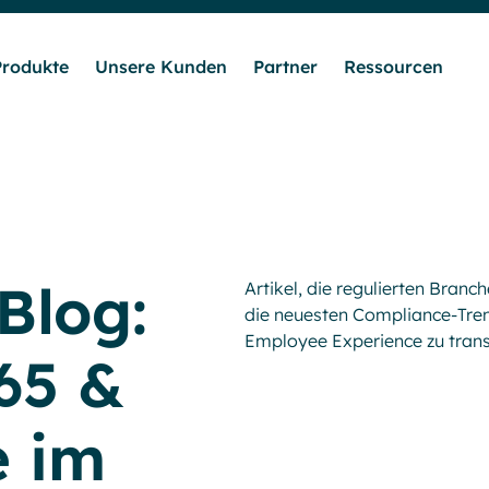
Produkte
Unsere Kunden
Partner
Ressourcen
Lösungen
Produkte
Blog:
Artikel, die regulierten Branc
Unsere Kunden
die neuesten Compliance-Tren
Employee Experience zu trans
65 &
Partner
e im
Ressourcen