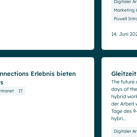
Digitaler A
Marketing
Powell Intr
14. Juni 20
Blog
nnections Erlebnis bieten
Gleitzei
ks
The future 
days of the
ntranet
IT
hybrid wor
der Arbeit w
Tage des 9-
hybri...
Digitaler A