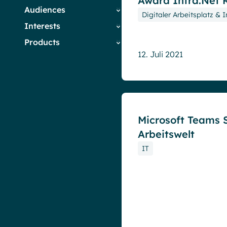
Award Intra.Net R
Audiences
Digitaler Arbeitsplatz & I
Interests
HR
Products
IT
Digitaler Arbeitsplatz &
12. Juli 2021
Kleine Unternehmen
Intranet
Powell Governance
Marketing &
Firmen News
Blog
Powell Intranet
Kommunikation
Interne Kommunikation
Powell Software Suite
Mitarbeiter
Market trends
Virtual Building
Microsoft Teams
Microsoft Teams S
Mitarbeiter Engagement
Produktneuheiten
Arbeitswelt
Remote & Hybride Arbeit
IT