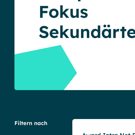
Fokus
English
Français
Deutsch
Sekundärte
Blog
Filtern nach