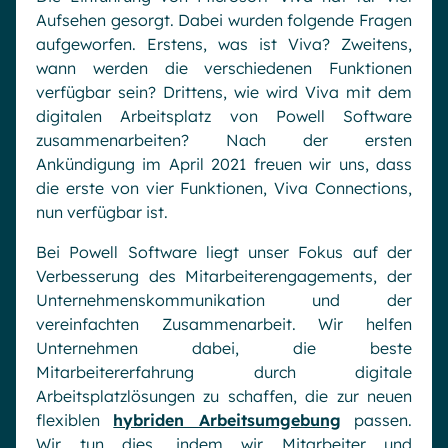
Microsoft Gold Partner
Plattform für digitale Zusammenarbeit
Aufsehen gesorgt. Dabei wurden folgende Fragen
Digital Hub
aufgeworfen. Erstens, was ist Viva? Zweitens,
Zertifizierter Microsoft-Experte
wann werden die verschiedenen Funktionen
Wissensbasis
English
Français
Deutsch
verfügbar sein? Drittens, wie wird Viva mit dem
Effizientes Wissensmanagement am Arbeitsplatz
digitalen Arbeitsplatz von Powell Software
zusammenarbeiten? Nach der ersten
Ankündigung im April 2021 freuen wir uns, dass
die erste von vier Funktionen, Viva Connections,
nun verfügbar ist.
Bei Powell Software liegt unser Fokus auf der
Verbesserung des Mitarbeiterengagements, der
Unternehmenskommunikation und der
vereinfachten Zusammenarbeit. Wir helfen
Unternehmen dabei, die beste
Mitarbeitererfahrung durch digitale
Arbeitsplatzlösungen zu schaffen, die zur neuen
flexiblen
hybriden Arbeitsumgebung
passen.
Wir tun dies, indem wir Mitarbeiter und