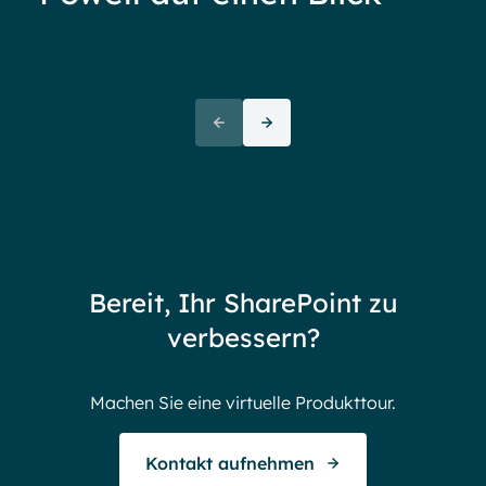
Ove
72+
awa
(But
Partners
72 thank yous
72 stories to tell
Bereit, Ihr SharePoint zu
Endless gratitude
verbessern?
Machen Sie eine virtuelle Produkttour.
Kontakt aufnehmen