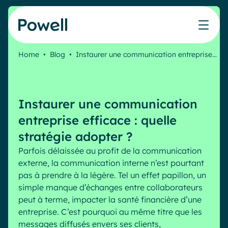
Skip to content
Home
•
Blog
•
Instaurer une communication entreprise…
Travaillez avec le réseau de partenaires Powell
Ce que nos clients ont accompli avec Powell
Nos Ressources
Les métiers que nous aidons
Nos produits
Secteurs & Métiers
Connecter avec un partenaire
Cas clients
Cahier de vacances du Communicant 🌴
IT
Powell Intranet
Instaurer une communication
Notre accompagnement
Évaluer mon intranet
Communication interne
Powell Governance
Produits
entreprise efficace : quelle
Blog
Ressources Humaines
Microsoft x Powell = ♡
stratégie adopter ?
Evénements
Partenaires
Parfois délaissée au profit de la communication
Partenaire Microsoft
Les cas d'usage
externe, la
communication interne
n’est pourtant
Partenaire Bleu
Industries
pas à prendre à la légère. Tel un effet papillon, un
Communication interne
Tarification
Webinaires
simple manque d’échanges entre collaborateurs
Service public
Knowledge Management
peut à terme, impacter la santé financière d’une
Livres blancs
Pharma & Santé
Engagement employés
entreprise. C’est pourquoi au même titre que les
Nos clients
messages diffusés envers ses clients,
Banque & Finance
Plateforme connectée