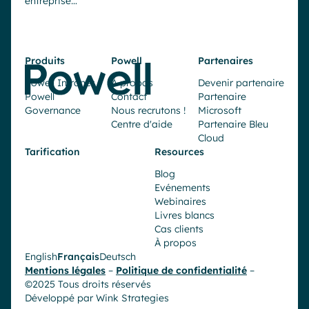
entreprise…
Produits
Powell
Partenaires
Powell Intranet
À propos
Devenir partenaire
Powell
Contact
Partenaire
Governance
Nous recrutons !
Microsoft
Centre d'aide
Partenaire Bleu
Cloud
Tarification
Resources
Blog
Evénements
Webinaires
Livres blancs
Cas clients
À propos
English
Français
Deutsch
Mentions légales
–
Politique de confidentialité
–
©2025 Tous droits réservés
Développé par
Wink Strategies