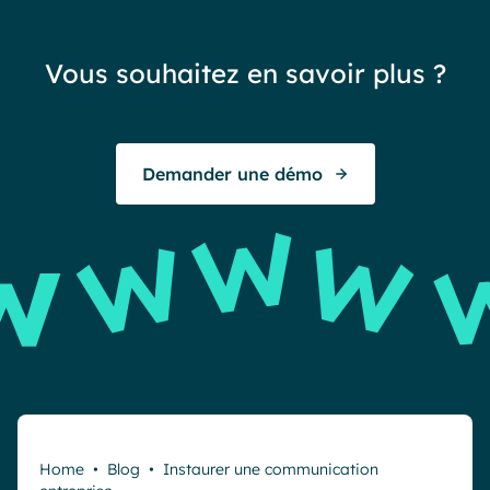
sat
réa
Vous souhaitez en savoir plus ?
exc
To
Demander une démo
E
Home
•
Blog
•
Instaurer une communication