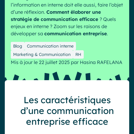
l’information en interne doit elle aussi, faire l’objet
Industrie
IA Digital Workplace augmentée
d’une réflexion.
Comment élaborer une
Resources
Hub digital
stratégie de communication efficace
? Quels
enjeux en interne ? Zoom sur les raisons de
développer sa
communication entreprise
.
English
Français
Deutsch
Toutes nos fonctionnalités
Blog
Communication interne
Marketing & Communication
RH
Analytique
Personnalisation & design
Mis à jour le 22 juillet 2025
par
Hasina RAFELANA
IA générative
Sécurité & conformité
Les caractéristiques
d’une communication
entreprise efficace