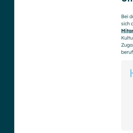
Bei d
sich 
Mita
Kultu
Zugan
beru