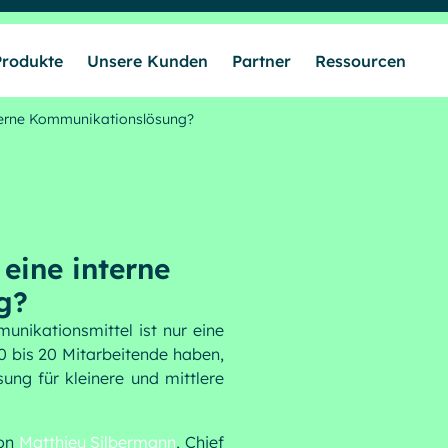
Produkte
Unsere Kunden
Partner
Ressourcen
erne Kommunikationslösung?
Lösungen
Produkte
ine interne
Unsere Kunden
g?
unikationsmittel ist nur eine
10 bis 20 Mitarbeitende haben,
Partner
ng für kleinere und mittlere
Ressourcen
on
Matthieu Silbermann
, Chief