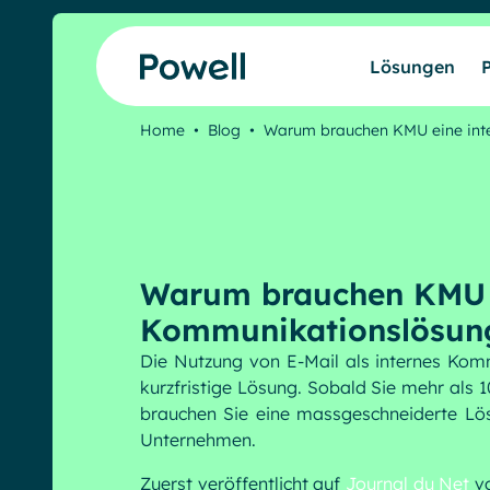
Skip to content
Lösungen
Home
•
Blog
•
Warum brauchen KMU eine int
Warum brauchen KMU e
Kommunikationslösun
Die Nutzung von E-Mail als internes Komm
kurzfristige Lösung. Sobald Sie mehr als 
brauchen Sie eine massgeschneiderte Lösu
Unternehmen.
Zuerst veröffentlicht auf
Journal du Net
v