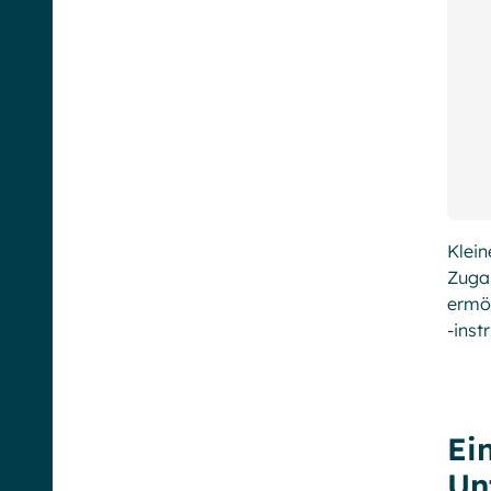
Klein
Zugan
ermög
-inst
Ei
Un