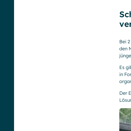
Sc
ve
Bei 2
den M
jünge
Es gi
in Fo
organ
Der E
Lösun