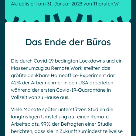
Microsoft Gold Partner
Plattform für digitale Zusammenarbeit
Aktualisiert am 31. Januar 2023
von
Thorsten.W
Digital Hub
Zertifizierter Microsoft-Experte
Wissensbasis
English
Français
Deutsch
Effizientes Wissensmanagement am Arbeitsplatz
Das Ende der Büros
Die durch Covid-19 bedingten Lockdowns und ein
Massenumzug zu Remote Work stellten das
größte denkbare Homeoffice-Experiment dar.
42% der Arbeitnehmer in den USA arbeiteten
während der ersten Covid-19-Quarantäne in
Vollzeit von zu Hause aus.
Viele Monate später unterstützen Studien die
langfristigen Umstellung auf einen Remote
Arbeitsplatz. 99% der Befragten einer Studie
berichten, dass sie in Zukunft zumindest teilweise