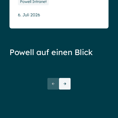
Powell Intranet
6. Juli 2026
Powell auf einen Blick
Ove
72+
awa
(But
Partners
72 thank yous