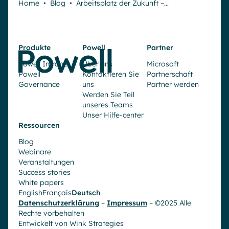
Home
•
Blog
•
Arbeitsplatz der Zukunft –…
Produkte
Powell
Partner
Powell Intranet
Über uns
Microsoft
Powell
Kontaktieren Sie
Partnerschaft
Governance
uns
Partner werden
Werden Sie Teil
unseres Teams
Unser Hilfe-center
Ressourcen
Blog
Webinare
Veranstaltungen
Success stories
White papers
English
Français
Deutsch
Datenschutzerklärung
–
Impressum
– ©2025 Alle
Rechte vorbehalten
Entwickelt von
Wink Strategies