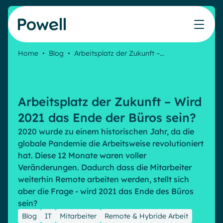
Skip to content
Home
•
Blog
•
Arbeitsplatz der Zukunft –…
Arbeiten Sie mit dem Powell-Partnernetzwerk
Ressourcen
IT
Powell Intranet
Lösungen
Marketing & Comms
Partner werden
Meinen Intranet bewerten
Das Unternehmens-Intranet neu erfinden
Arbeitsplatz der Zukunft – Wird
HR Plattform
Blog
Treten Sie dem Expertennetzwerk von Powell bei
Produkte
Powell Governance
2021 das Ende der Büros sein?
Webinare
Partner finden
Ihre MS-Governance-Lösung
2020 wurde zu einem historischen Jahr, da die
Unsere Kunden
globale Pandemie die Arbeitsweise revolutioniert
Finden Sie den besten Verbündeten, um Ihr Intranet-
Interne Kommunikation
hat. Diese 12 Monate waren voller
Projekt zum Erfolg zu führen
Interne Kommunikation
Success stories
Veränderungen. Dadurch dass die Mitarbeiter
Partner
weiterhin Remote arbeiten werden, stellt sich
Employee Journey & Engagement
White papers
Intranet-Funktionen
aber die Frage - wird 2021 das Ende des Büros
Virtuelles Büro
Veranstaltungen
sein?
Analytische
Erweiterte Anpassung und Design
Microsoft x Powell = ♡
AI Augmented Digital Workplace
Ressourcen
Blog
IT
Mitarbeiter
Remote & Hybride Arbeit
Generative KI
Sicherheit und Compliance