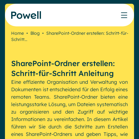
Skip to content
Home
•
Blog
•
SharePoint-Ordner erstellen: Schritt-für-
Schritt…
Arbeiten Sie mit dem Powell-Partnernetzwerk
Ressourcen
IT
Powell Intranet
Lösungen
Marketing & Comms
Partner werden
Meinen Intranet bewerten
Das Unternehmens-Intranet neu erfinden
SharePoint-Ordner erstellen:
HR Plattform
Blog
Treten Sie dem Expertennetzwerk von Powell bei
Produkte
Powell Governance
Schritt-für-Schritt Anleitung
Webinare
Partner finden
Ihre MS-Governance-Lösung
Eine effiziente Organisation und Verwaltung von
Unsere Kunden
Dokumenten ist entscheidend für den Erfolg eines
Finden Sie den besten Verbündeten, um Ihr Intranet-
Interne Kommunikation
remoten Teams. SharePoint-Ordner bieten eine
Projekt zum Erfolg zu führen
Interne Kommunikation
Success stories
leistungsstarke Lösung, um Dateien systematisch
Partner
zu organisieren und den Zugriff auf wichtige
Employee Journey & Engagement
White papers
Intranet-Funktionen
Informationen zu vereinfachen. In diesem Artikel
Virtuelles Büro
Veranstaltungen
führen wir Sie durch die Schritte zum Erstellen
Analytische
Erweiterte Anpassung und Design
Microsoft x Powell = ♡
AI Augmented Digital Workplace
eines SharePoint-Ordners und geben Tipps, wie
Ressourcen
Generative KI
Sicherheit und Compliance