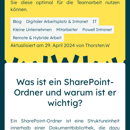
Microsoft Gold Partner
Sie diese optimal für die Teamarbeit nutzen
Plattform für digitale Zusammenarbeit
können.
Digital Hub
Zertifizierter Microsoft-Experte
Wissensbasis
English
Français
Deutsch
Blog
Digitaler Arbeitsplatz & Intranet
IT
Kleine Unternehmen
Mitarbeiter
Powell Intranet
Effizientes Wissensmanagement am Arbeitsplatz
Remote & Hybride Arbeit
Aktualisiert am 29. April 2024
von
Thorsten.W
Was ist ein SharePoint-
Ordner und warum ist er
wichtig?
Ein SharePoint-Ordner ist eine Struktureinheit
innerhalb einer Dokumentbibliothek, die dazu