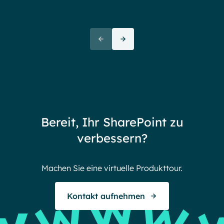
Ove
72+
awa
(But
Partners
72 thank yous
72 stories to tell
Bereit, Ihr SharePoint zu
Endless gratitude
verbessern?
Machen Sie eine virtuelle Produkttour.
Kontakt aufnehmen