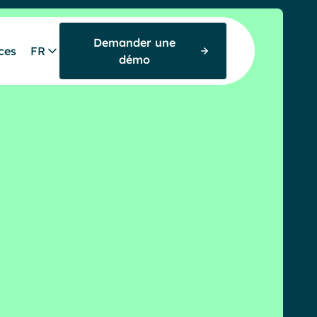
Demander une
ces
FR
démo