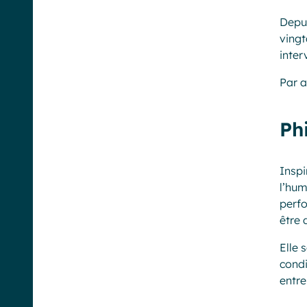
Depui
vingt
inter
Par a
Ph
Insp
l’hum
perfo
être 
Elle 
condi
entre