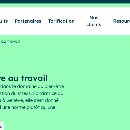
Nos
uits
Partenaires
Tarification
Resour
clients
Secteurs & Métiers
 au travail
Produits
e au travail
Partenaires
dans le domaine du bien-être
estion du stress. Fondatrice du
 à Genève, elle s’est donné
Tarification
il une norme plutôt qu’une
Nos clients
s