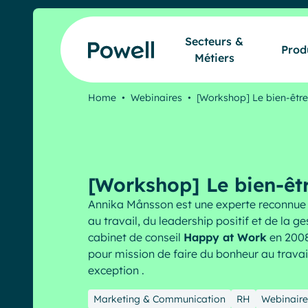
Skip to content
Secteurs &
Prod
Métiers
Home
•
Webinaires
•
[Workshop] Le bien-être
[Workshop] Le bien-êtr
Annika Månsson est une experte reconnue 
au travail, du leadership positif et de la g
cabinet de conseil
Happy at Work
en 2008
pour mission de faire du bonheur au trava
exception .​
Marketing & Communication
RH
Webinaire