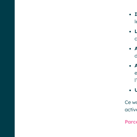
l
L
c
A
d
Ce wo
acti
Parce