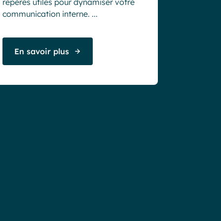
repères utiles pour dynamiser votre
communication interne. ...
En savoir plus
56%
des
équipes
Teams
sont
inactiv
“Grâce
”Le
dans
à
Virtual