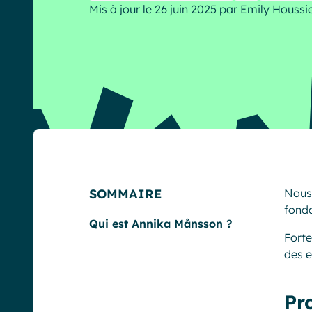
Mis à jour le 26 juin 2025
par
Emily Houssi
English
Français
Deutsch
SOMMAIRE
Nous 
fond
Qui est Annika Månsson ?
Forte
des e
Pr