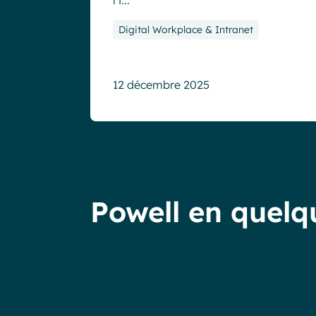
l’i...
Digital Workplace & Intranet
12 décembre 2025
Moins
de
40%
60%
Powell en quelqu
d’adoption
des
de
initiatives
votre
IA
intranet
abandonnées
“La