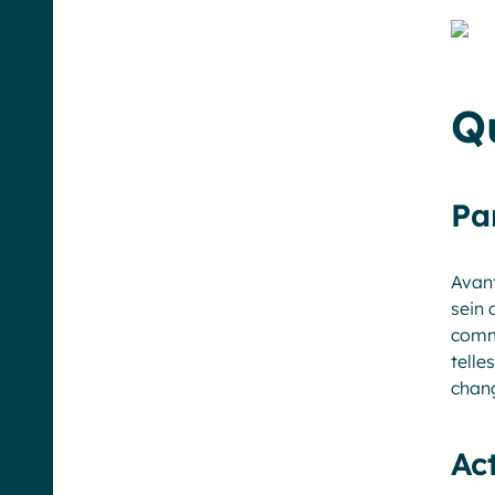
Q
Pa
Avant
sein 
comm
telle
chang
Ac