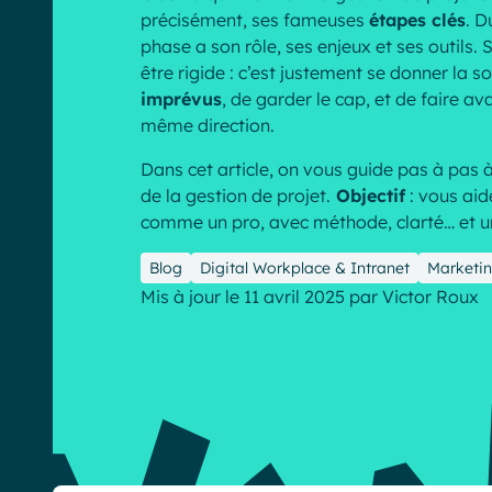
précisément, ses fameuses
étapes clés
. D
phase a son rôle, ses enjeux et ses outils. 
être rigide : c’est justement se donner la s
imprévus
, de garder le cap, et de faire a
même direction.
English
Français
Deutsch
Dans cet article, on vous guide pas à pas 
de la gestion de projet.
Objectif
: vous aid
comme un pro, avec méthode, clarté… et un
Blog
Digital Workplace & Intranet
Marketi
Mis à jour le 11 avril 2025
par
Victor Roux