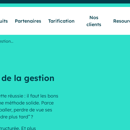
Nos
uits
Partenaires
Tarification
Resour
clients
Secteurs & Métiers
estion…
Produits
 de la gestion
Partenaires
e réussie : il faut les bons
une méthode solide. Parce
Tarification
baller, perdre de vue ses
ndre plus tard” ?
Nos clients
tructurée. Et plus