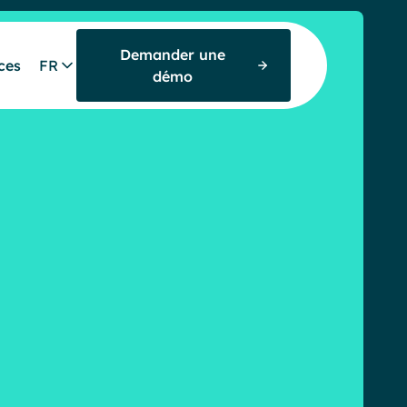
Demander une
ces
FR
démo