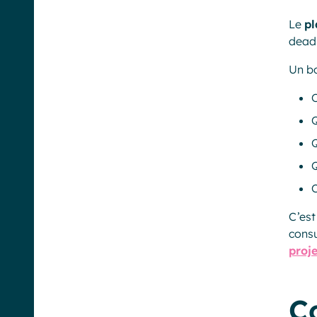
Le
pl
deadl
Un bo
O
Q
Q
C’es
consu
proje
C