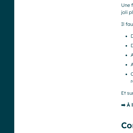
Une f
joli 
Il fau
D
D
A
C
r
Et su
➡️
À 
Co