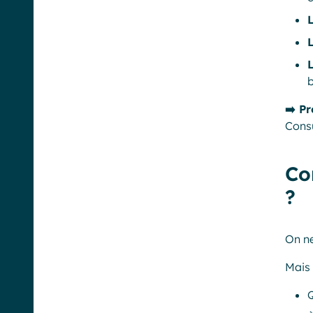
b
➡️
Pr
Consu
️C
?
On ne
Mais 
Q