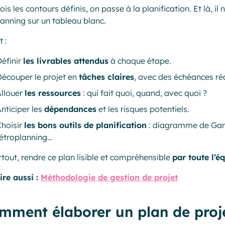
ois les contours définis, on passe à la planification. Et là, i
planning sur un tableau blanc.
t :
éfinir
les livrables attendus
à chaque étape.
écouper le projet en
tâches claires
, avec des échéances réa
Allouer
les ressources
: qui fait quoi, quand, avec quoi ?
nticiper les
dépendances
et les risques potentiels.
hoisir
les bons outils de planification
: diagramme de Gant
étroplanning…
rtout, rendre ce plan lisible et compréhensible
par toute l’é
lire aussi :
Méthodologie de gestion de projet
mment élaborer un plan de proje