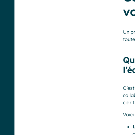
vo
Un pr
toute
Qu
l’é
C’est
colla
clarif
Voici
L