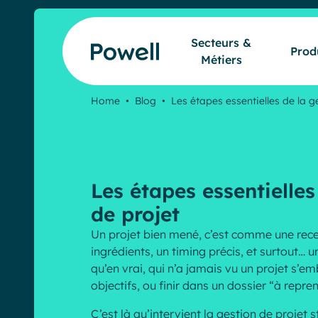
Skip to content
Secteurs &
Prod
Métiers
Home
•
Blog
•
Les étapes essentielles de la g
Les étapes essentielles
de projet
Un projet bien mené, c’est comme une recett
ingrédients, un timing précis, et surtout… 
qu’en vrai, qui n’a jamais vu un projet s’em
objectifs, ou finir dans un dossier “à repre
C’est là qu’intervient la gestion de projet s