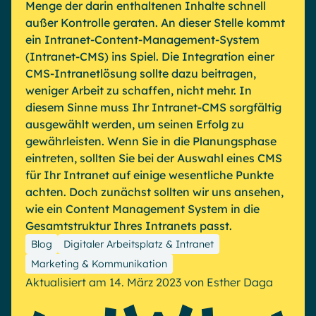
Microsoft Gold Partner
Menge der darin enthaltenen Inhalte schnell
Plattform für digitale Zusammenarbeit
außer Kontrolle geraten. An dieser Stelle kommt
Digital Hub
Zertifizierter Microsoft-Experte
ein Intranet-Content-Management-System
Wissensbasis
English
Français
Deutsch
(Intranet-CMS) ins Spiel. Die Integration einer
CMS-Intranetlösung sollte dazu beitragen,
Effizientes Wissensmanagement am Arbeitsplatz
weniger Arbeit zu schaffen, nicht mehr. In
diesem Sinne muss Ihr Intranet-CMS sorgfältig
ausgewählt werden, um seinen Erfolg zu
gewährleisten. Wenn Sie in die Planungsphase
eintreten, sollten Sie bei der Auswahl eines CMS
für Ihr Intranet auf einige wesentliche Punkte
achten. Doch zunächst sollten wir uns ansehen,
wie ein Content Management System in die
Gesamtstruktur Ihres Intranets passt.
Blog
Digitaler Arbeitsplatz & Intranet
Marketing & Kommunikation
Aktualisiert am 14. März 2023
von
Esther Daga