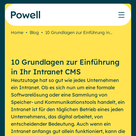
Skip to content
Home
•
Blog
•
10 Grundlagen zur Einführung in…
Arbeiten Sie mit dem Powell-Partnernetzwerk
Ressourcen
IT
Powell Intranet
Lösungen
Marketing & Comms
Partner werden
Meinen Intranet bewerten
Das Unternehmens-Intranet neu erfinden
10 Grundlagen zur Einführung
HR Plattform
Blog
Treten Sie dem Expertennetzwerk von Powell bei
Produkte
Powell Governance
in Ihr Intranet CMS
Webinare
Partner finden
Ihre MS-Governance-Lösung
Heutzutage hat so gut wie jedes Unternehmen
Unsere Kunden
ein Intranet. Ob es sich nun um eine formale
Finden Sie den besten Verbündeten, um Ihr Intranet-
Interne Kommunikation
Softwarelösung oder eine Sammlung von
Projekt zum Erfolg zu führen
Interne Kommunikation
Success stories
Speicher- und Kommunikationstools handelt, ein
Partner
Intranet ist für den täglichen Betrieb eines jeden
Employee Journey & Engagement
White papers
Intranet-Funktionen
Unternehmens, das digital arbeitet, von
Virtuelles Büro
Veranstaltungen
entscheidender Bedeutung. Auch wenn ein
Analytische
Erweiterte Anpassung und Design
Microsoft x Powell = ♡
AI Augmented Digital Workplace
Intranet anfangs gut allein funktioniert, kann die
Ressourcen
Generative KI
Sicherheit und Compliance