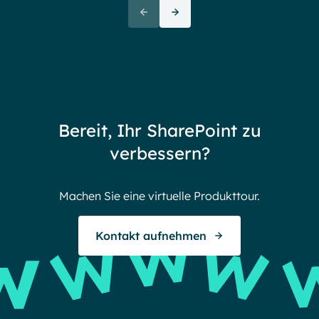
Ove
72+
awa
(But
Partners
72 thank yous
72 stories to tell
Bereit, Ihr SharePoint zu
Endless gratitude
verbessern?
Machen Sie eine virtuelle Produkttour.
Kontakt aufnehmen