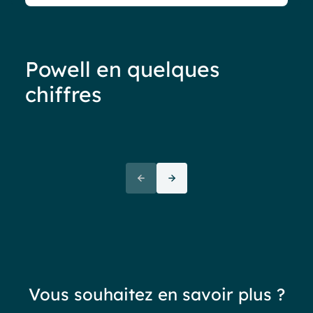
Powell en quelques
chiffres
Moins de 40%
d’adoption
de votre
“La
intranet ? C’est un
pro
signal d’alerte !
not
sat
réa
Vous souhaitez en savoir plus ?
exc