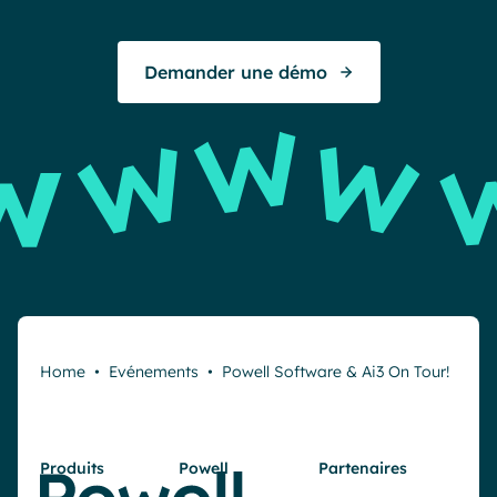
To
Demander une démo
E
Home
•
Evénements
•
Powell Software & Ai3 On Tour!
Produits
Powell
Partenaires