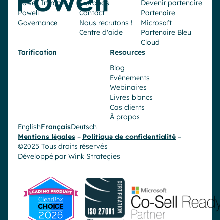
Powell Intranet
À propos
Devenir partenaire
Powell
Contact
Partenaire
Governance
Nous recrutons !
Microsoft
Centre d'aide
Partenaire Bleu
Cloud
Tarification
Resources
Blog
Evénements
Webinaires
Livres blancs
Cas clients
À propos
English
Français
Deutsch
Mentions légales
–
Politique de confidentialité
–
©2025 Tous droits réservés
Développé par
Wink Strategies