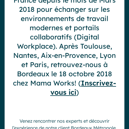
France depuis le mois de Mars
Industrie
IA Digital Workplace augmentée
2018 pour échanger sur les
Resources
Hub digital
environnements de travail
modernes et portails
collaboratifs (Digital
English
Français
Deutsch
Toutes nos fonctionnalités
Workplace). Après Toulouse,
Nantes, Aix-en-Provence, Lyon
Analytique
Personnalisation & design
et Paris, retrouvez-nous à
IA générative
Sécurité & conformité
Bordeaux le 18 octobre 2018
chez Mama Works! (
Inscrivez-
vous ici
)
Venez rencontrer nos experts et découvrir
l’expérience de notre client Bordeaux Métropole.