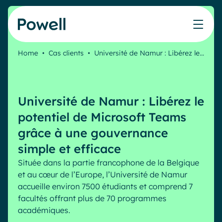
Skip to content
Home
•
Cas clients
•
Université de Namur : Libérez le…
Travaillez avec le réseau de partenaires Powell
Ce que nos clients ont accompli avec Powell
Nos Ressources
Les métiers que nous aidons
Nos produits
Secteurs & Métiers
Connecter avec un partenaire
Cas clients
Cahier de vacances du Communicant 🌴
IT
Powell Intranet
Université de Namur : Libérez le
Devenir partenaire
Notre accompagnement
Évaluer mon intranet
Communication interne
Powell Governance
Produits
potentiel de Microsoft Teams
Blog
Ressources Humaines
grâce à une gouvernance
Evénements
Partenaires
Microsoft x Powell = ♡
simple et efficace
Les cas d'usage
Située dans la partie francophone de la Belgique
Partenaire Microsoft
Industries
Communication interne
et au cœur de l’Europe, l’Université de Namur
Tarification
Partenaire Bleu
Webinaires
accueille environ 7500 étudiants et comprend 7
Service public
Knowledge Management
Livres blancs
facultés offrant plus de 70 programmes
Pharma & Santé
Engagement employés
académiques.
Nos clients
Banque & Finance
Plateforme connectée