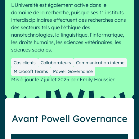
L’Université est également active dans le
Industrie
IA Digital Workplace augmentée
domaine de la recherche, puisque ses 11 instituts
Resources
Hub digital
interdisciplinaires effectuent des recherches dans
des secteurs tels que l’éthique des
nanotechnologies, la linguistique, l’informatique,
les droits humains, les sciences vétérinaires, les
English
Français
Deutsch
Toutes nos fonctionnalités
sciences sociales.
Analytique
Personnalisation & design
Cas clients
Collaborateurs
Communication interne
IA générative
Sécurité & conformité
Microsoft Teams
Powell Governance
Mis à jour le 7 juillet 2025
par
Emily Houssier
Avant Powell Governance