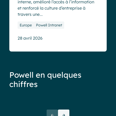
interne, amélioré l’accès à l’information
et renforcé la culture d’entreprise à
travers une...
Europe
Powell Intranet
28 avril 2026
Powell en quelques
chiffres
Moins de 40%
d’adoption
de votre
“La