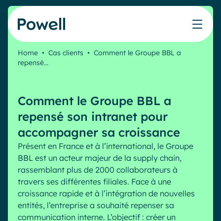
Skip to content
Home
•
Cas clients
•
Comment le Groupe BBL a
repensé…
Travaillez avec le réseau de partenaires Powell
Ce que nos clients ont accompli avec Powell
Nos Ressources
Les métiers que nous aidons
Nos produits
Secteurs & Métiers
Connecter avec un partenaire
Cas clients
Cahier de vacances du Communicant 🌴
IT
Powell Intranet
Comment le Groupe BBL a
Notre accompagnement
Évaluer mon intranet
Communication interne
Powell Governance
Produits
repensé son intranet pour
Blog
Ressources Humaines
Microsoft x Powell = ♡
accompagner sa croissance
Evénements
Partenaires
Présent en France et à l’international, le Groupe
Partenaire Microsoft
Les cas d'usage
BBL est un acteur majeur de la supply chain,
Partenaire Bleu
Industries
rassemblant plus de 2000 collaborateurs à
Communication interne
Tarification
Webinaires
travers ses différentes filiales. Face à une
Service public
Knowledge Management
croissance rapide et à l’intégration de nouvelles
Livres blancs
Pharma & Santé
Engagement employés
entités, l’entreprise a souhaité repenser sa
Nos clients
communication interne. L’objectif : créer un
Banque & Finance
Plateforme connectée