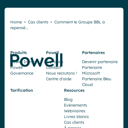
Home
•
Cas clients
•
Comment le Groupe BBL a
repensé…
Produits
Powell
Partenaires
Powell Intranet
À propos
Devenir partenaire
Powell
Contact
Partenaire
Governance
Nous recrutons !
Microsoft
Centre d'aide
Partenaire Bleu
Cloud
Tarification
Resources
Blog
Evénements
Webinaires
Livres blancs
Cas clients