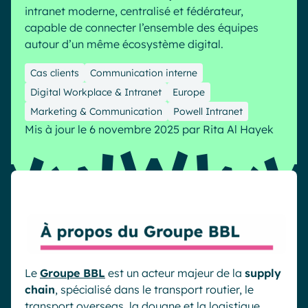
intranet moderne, centralisé et fédérateur,
Industrie
IA Digital Workplace augmentée
capable de connecter l’ensemble des équipes
Resources
Hub digital
autour d’un même écosystème digital.
Cas clients
Communication interne
Digital Workplace & Intranet
Europe
English
Français
Deutsch
Toutes nos fonctionnalités
Marketing & Communication
Powell Intranet
Mis à jour le 6 novembre 2025
par
Rita Al Hayek
Analytique
Personnalisation & design
IA générative
Sécurité & conformité
Le
Groupe BBL
est un acteur majeur de la
supply
chain
, spécialisé dans le transport routier, le
transport overseas, la douane et la logistique