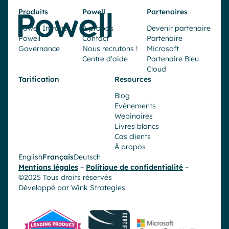
Produits
Powell
Partenaires
Powell Intranet
À propos
Devenir partenaire
Powell
Contact
Partenaire
Governance
Nous recrutons !
Microsoft
Centre d'aide
Partenaire Bleu
Cloud
Tarification
Resources
Blog
Evénements
Webinaires
Livres blancs
Cas clients
À propos
English
Français
Deutsch
Mentions légales
–
Politique de confidentialité
–
©2025 Tous droits réservés
Développé par
Wink Strategies
Demander une démo