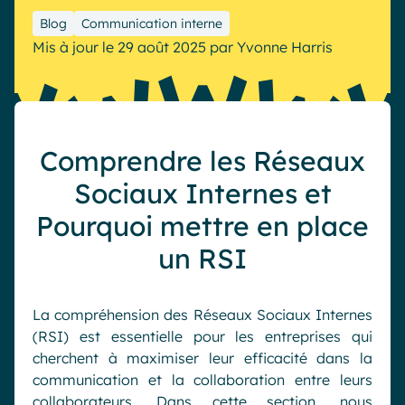
Industrie
IA Digital Workplace augmentée
Blog
Communication interne
Mis à jour le 29 août 2025
par
Yvonne Harris
Resources
Hub digital
English
Français
Deutsch
Toutes nos fonctionnalités
Comprendre les Réseaux
Analytique
Personnalisation & design
Sociaux Internes et
IA générative
Sécurité & conformité
Pourquoi mettre en place
un RSI
La compréhension des Réseaux Sociaux Internes
(RSI) est essentielle pour les entreprises qui
cherchent à maximiser leur efficacité dans la
communication et la collaboration entre leurs
collaborateurs. Dans cette section, nous