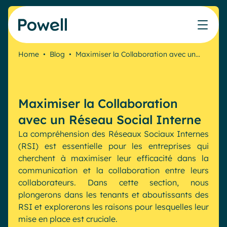
Skip to content
Home
•
Blog
•
Maximiser la Collaboration avec un…
Travaillez avec le réseau de partenaires Powell
Ce que nos clients ont accompli avec Powell
Nos Ressources
Les métiers que nous aidons
Nos produits
Secteurs & Métiers
Connecter avec un partenaire
Cas clients
Cahier de vacances du Communicant 🌴
IT
Powell Intranet
Maximiser la Collaboration
Notre accompagnement
Évaluer mon intranet
Communication interne
Powell Governance
Produits
avec un Réseau Social Interne
Blog
Ressources Humaines
Microsoft x Powell = ♡
La compréhension des Réseaux Sociaux Internes
Evénements
Partenaires
(RSI) est essentielle pour les entreprises qui
Partenaire Microsoft
Les cas d'usage
cherchent à maximiser leur efficacité dans la
Partenaire Bleu
communication et la collaboration entre leurs
Industries
Communication interne
Tarification
collaborateurs. Dans cette section, nous
Webinaires
Service public
Knowledge Management
plongerons dans les tenants et aboutissants des
Livres blancs
RSI et explorerons les raisons pour lesquelles leur
Pharma & Santé
Engagement employés
mise en place est cruciale.
Nos clients
Banque & Finance
Plateforme connectée