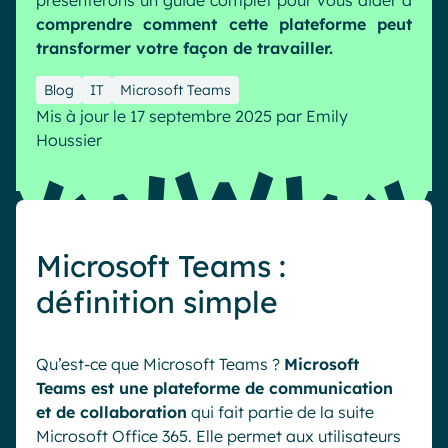
présenterons un guide complet pour vous aider à
comprendre comment cette plateforme peut
Industrie
IA Digital Workplace augmentée
transformer votre façon de travailler.
Resources
Hub digital
Blog
IT
Microsoft Teams
Mis à jour le 17 septembre 2025
par
Emily
Houssier
English
Français
Deutsch
Toutes nos fonctionnalités
Analytique
Personnalisation & design
IA générative
Sécurité & conformité
Microsoft Teams :
définition simple
Qu’est-ce que Microsoft Teams ?
Microsoft
Teams est une plateforme de communication
et de collaboration
qui fait partie de la suite
Microsoft Office 365. Elle permet aux utilisateurs