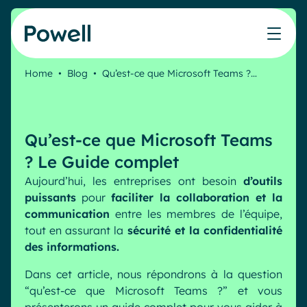
Skip to content
Home
•
Blog
•
Qu’est-ce que Microsoft Teams ?…
Travaillez avec le réseau de partenaires Powell
Ce que nos clients ont accompli avec Powell
Nos Ressources
Les métiers que nous aidons
Nos produits
Secteurs & Métiers
Connecter avec un partenaire
Cas clients
Cahier de vacances du Communicant 🌴
IT
Powell Intranet
Qu’est-ce que Microsoft Teams
Devenir partenaire
Notre accompagnement
Évaluer mon intranet
Communication interne
Powell Governance
Produits
? Le Guide complet
Blog
Ressources Humaines
Aujourd’hui, les entreprises ont besoin
d’outils
Evénements
Partenaires
puissants
pour
faciliter la collaboration et la
Microsoft x Powell = ♡
Les cas d'usage
communication
entre les membres de l’équipe,
Partenaire Microsoft
tout en assurant la
sécurité et la confidentialité
Industries
Communication interne
Tarification
des informations.
Partenaire Bleu
Webinaires
Service public
Knowledge Management
Livres blancs
Dans cet article, nous répondrons à la question
Pharma & Santé
Engagement employés
“qu’est-ce que Microsoft Teams ?” et vous
Nos clients
Banque & Finance
Plateforme connectée