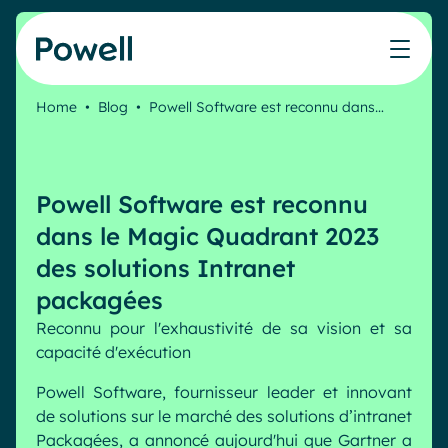
Skip to content
Home
•
Blog
•
Powell Software est reconnu dans…
Travaillez avec le réseau de partenaires Powell
Ce que nos clients ont accompli avec Powell
Nos Ressources
Les métiers que nous aidons
Nos produits
Secteurs & Métiers
Connecter avec un partenaire
Cas clients
Cahier de vacances du Communicant 🌴
IT
Powell Intranet
Powell Software est reconnu
Devenir partenaire
Notre accompagnement
Évaluer mon intranet
Communication interne
Powell Governance
Produits
dans le Magic Quadrant 2023
Blog
Ressources Humaines
des solutions Intranet
Evénements
Partenaires
Microsoft x Powell = ♡
packagées
Les cas d'usage
Reconnu pour l'exhaustivité de sa vision et sa
Partenaire Microsoft
Industries
Communication interne
capacité d'exécution
Tarification
Partenaire Bleu
Webinaires
Service public
Knowledge Management
Powell Software, fournisseur leader et innovant
Livres blancs
Pharma & Santé
Engagement employés
de solutions sur le marché des solutions d’intranet
Nos clients
Packagées, a annoncé aujourd'hui que Gartner a
Banque & Finance
Plateforme connectée