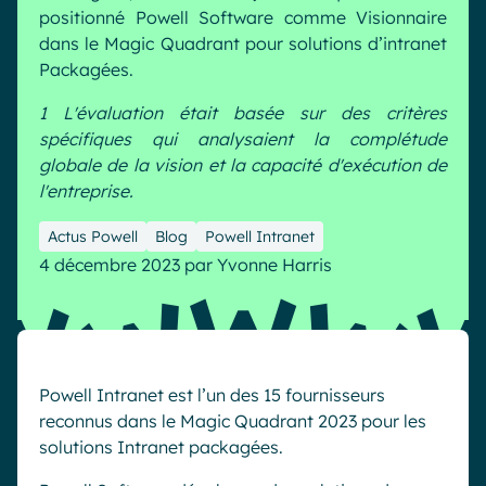
positionné Powell Software comme Visionnaire
Industrie
IA Digital Workplace augmentée
dans le Magic Quadrant pour solutions d’intranet
Resources
Hub digital
Packagées.
1 L'évaluation était basée sur des critères
spécifiques qui analysaient la complétude
English
Français
Deutsch
globale de la vision et la capacité d'exécution de
Toutes nos fonctionnalités
l'entreprise.
Analytique
Personnalisation & design
Actus Powell
Blog
Powell Intranet
IA générative
Sécurité & conformité
4 décembre 2023
par
Yvonne Harris
Powell Intranet est l’un des 15 fournisseurs
reconnus dans le Magic Quadrant 2023 pour les
solutions Intranet packagées.