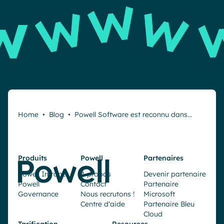
E
Home
•
Blog
•
Powell Software est reconnu dans…
Produits
Powell
Partenaires
Powell Intranet
À propos
Devenir partenaire
Powell
Contact
Partenaire
Governance
Nous recrutons !
Microsoft
Centre d'aide
Partenaire Bleu
Cloud