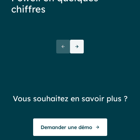
chiffres
Moins de 40%
d’adoption
de votre
“La
intranet ? C’est un
pro
signal d’alerte !
not
sat
réa
Vous souhaitez en savoir plus ?
exc
To
Demander une démo