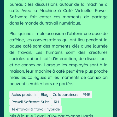
bureau : les discussions autour de la machine à
Industrie
IA Digital Workplace augmentée
café. Avec la Machine à Café Virtuelle, Powell
Resources
Hub digital
Software fait entrer ces moments de partage
dans le monde du travail numérique.
Plus qu'une simple occasion d'obtenir une dose de
English
Français
Deutsch
caféine, les conversations qui ont lieu pendant la
Toutes nos fonctionnalités
pause café sont des moments clés d'une journée
Analytique
Personnalisation & design
de travail. Les humains sont des créatures
sociales qui ont soif d'interaction, de discussions
IA générative
Sécurité & conformité
et de connexion. Lorsque les employés sont à la
maison, leur machine à café peut être plus proche
mais les collègues et les moments de connexion
peuvent sembler hors de portée.
Actus produits
Blog
Collaborateurs
PME
Powell Software Suite
RH
Télétravail & travail hybride
Mis à jour le 3 avril 2024
par
Yvonne Harris