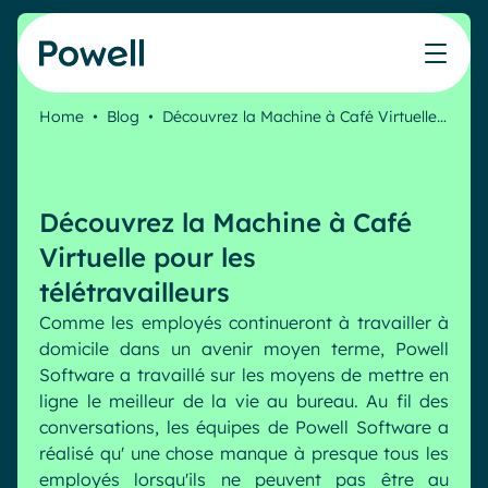
Skip to content
Home
•
Blog
•
Découvrez la Machine à Café Virtuelle…
Travaillez avec le réseau de partenaires Powell
Ce que nos clients ont accompli avec Powell
Nos Ressources
Les métiers que nous aidons
Nos produits
Secteurs & Métiers
Connecter avec un partenaire
Cas clients
Cahier de vacances du Communicant 🌴
IT
Powell Intranet
Découvrez la Machine à Café
Notre accompagnement
Évaluer mon intranet
Communication interne
Powell Governance
Produits
Virtuelle pour les
Blog
Ressources Humaines
Microsoft x Powell = ♡
télétravailleurs
Evénements
Partenaires
Comme les employés continueront à travailler à
Partenaire Microsoft
Les cas d'usage
domicile dans un avenir moyen terme, Powell
Partenaire Bleu
Industries
Software a travaillé sur les moyens de mettre en
Communication interne
Tarification
Webinaires
ligne le meilleur de la vie au bureau. Au fil des
Service public
Knowledge Management
conversations, les équipes de Powell Software a
Livres blancs
Pharma & Santé
Engagement employés
réalisé qu' une chose manque à presque tous les
Nos clients
employés lorsqu'ils ne peuvent pas être au
Banque & Finance
Plateforme connectée