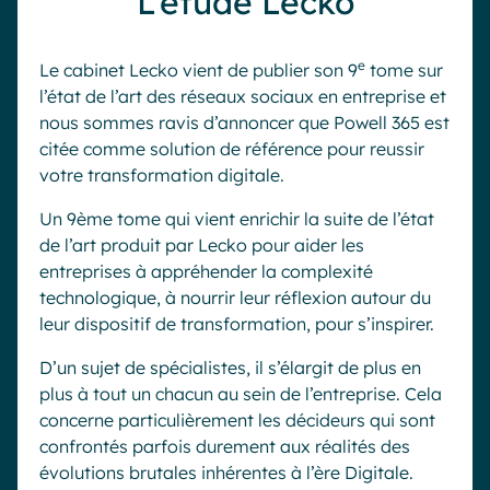
L’etude Lecko
Industrie
IA Digital Workplace augmentée
Resources
Hub digital
e
Le cabinet Lecko vient de publier son 9
tome sur
l’état de l’art des réseaux sociaux en entreprise et
nous sommes ravis d’annoncer que Powell 365 est
citée comme solution de référence pour reussir
English
Français
Deutsch
Toutes nos fonctionnalités
votre transformation digitale.
Analytique
Personnalisation & design
Un 9ème tome qui vient enrichir la suite de l’état
de l’art produit par Lecko pour aider les
IA générative
Sécurité & conformité
entreprises à appréhender la complexité
technologique, à nourrir leur réflexion autour du
leur dispositif de transformation, pour s’inspirer.
D’un sujet de spécialistes, il s’élargit de plus en
plus à tout un chacun au sein de l’entreprise. Cela
concerne particulièrement les décideurs qui sont
confrontés parfois durement aux réalités des
évolutions brutales inhérentes à l’ère Digitale.