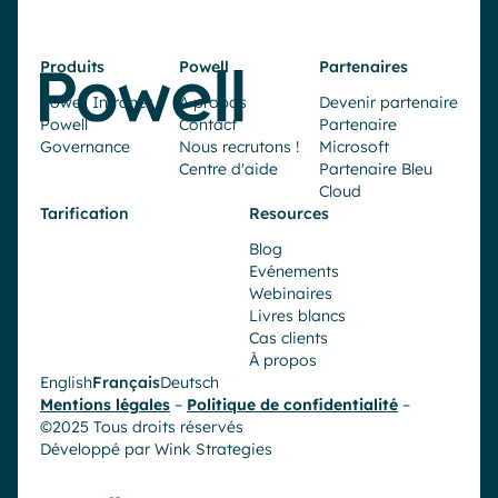
Produits
Powell
Partenaires
Powell Intranet
À propos
Devenir partenaire
Powell
Contact
Partenaire
Governance
Nous recrutons !
Microsoft
Centre d'aide
Partenaire Bleu
Cloud
Tarification
Resources
Blog
Evénements
Webinaires
Livres blancs
Cas clients
À propos
English
Français
Deutsch
Mentions légales
–
Politique de confidentialité
–
©2025 Tous droits réservés
Développé par
Wink Strategies