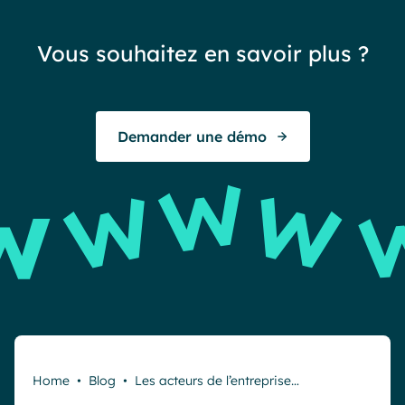
réa
Vous souhaitez en savoir plus ?
exc
To
Demander une démo
E
Home
•
Blog
•
Les acteurs de l’entreprise…