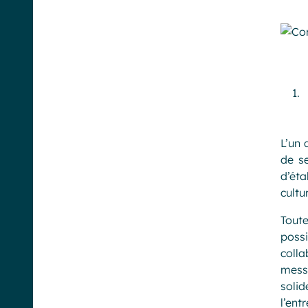
L’un 
de se
d’éta
cultu
Toute
poss
colla
mess
soli
l’ent