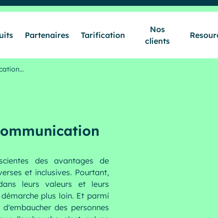
Nos
uits
Partenaires
Tarification
Resour
clients
Secteurs & Métiers
cation…
Produits
 Communication
Partenaires
nscientes des avantages de
verses et inclusives. Pourtant,
Tarification
dans leurs valeurs et leurs
démarche plus loin. Et parmi
nt d'embaucher des personnes
Nos clients