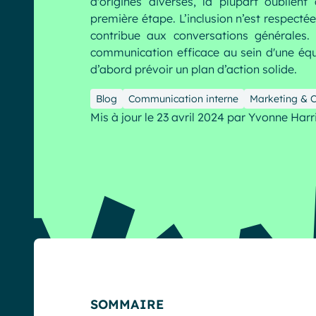
d'origines diverses, la plupart oublient
première étape. L’inclusion n’est respect
contribue aux conversations générales.
communication efficace au sein d'une équi
d’abord prévoir un plan d’action solide.
Blog
Communication interne
Marketing & 
English
Français
Deutsch
Mis à jour le 23 avril 2024
par
Yvonne Harr
SOMMAIRE