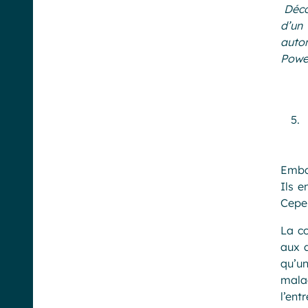
Décou
d’un
autom
Powel
Emba
Ils e
Cepen
La co
aux 
qu’u
mala
l’ent