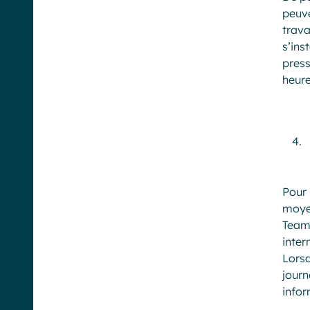
peuv
trava
s’ins
press
heure
Pour
moyen
Team
inter
Lorsq
journ
infor