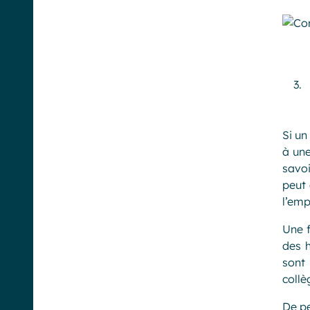
Si un
à une
savoi
peut 
l’em
Une f
des 
sont
collè
De pe