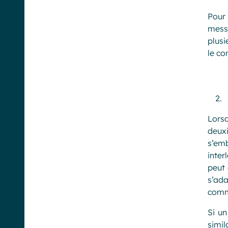
Pour 
messa
plusi
le co
Lors
deux
s’emb
inter
peut 
s’ada
commu
Si un
simil