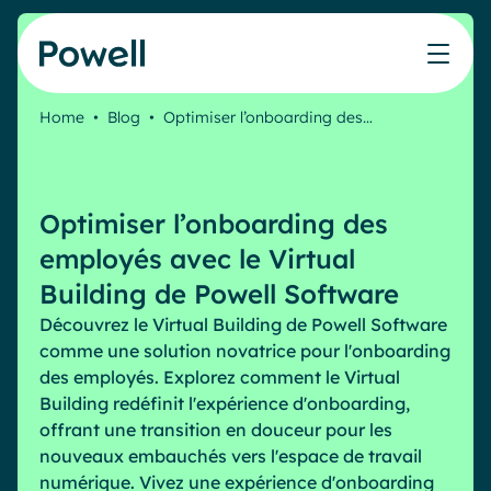
Skip to content
Home
•
Blog
•
Optimiser l’onboarding des…
Travaillez avec le réseau de partenaires Powell
Ce que nos clients ont accompli avec Powell
Nos Ressources
Les métiers que nous aidons
Nos produits
Secteurs & Métiers
Connecter avec un partenaire
Cas clients
Cahier de vacances du Communicant 🌴
IT
Powell Intranet
Optimiser l’onboarding des
Notre accompagnement
Évaluer mon intranet
Communication interne
Powell Governance
Produits
employés avec le Virtual
Blog
Ressources Humaines
Microsoft x Powell = ♡
Building de Powell Software
Evénements
Partenaires
Découvrez le Virtual Building de Powell Software
Partenaire Microsoft
Les cas d'usage
comme une solution novatrice pour l'onboarding
Partenaire Bleu
Industries
des employés. Explorez comment le Virtual
Communication interne
Tarification
Webinaires
Building redéfinit l'expérience d'onboarding,
Service public
Knowledge Management
offrant une transition en douceur pour les
Livres blancs
Pharma & Santé
Engagement employés
nouveaux embauchés vers l'espace de travail
Nos clients
numérique. Vivez une expérience d'onboarding
Banque & Finance
Plateforme connectée