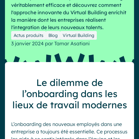
véritablement efficace et découvrez comment
Industrie
IA Digital Workplace augmentée
l'approche innovante du Virtual Building enrichit
Resources
Hub digital
la manière dont les entreprises réalisent
l'integration de leurs nouveaux talents.
Actus produits
Blog
Virtual Building
3 janvier 2024
par
Tamar Asatiani
English
Français
Deutsch
Toutes nos fonctionnalités
Analytique
Personnalisation & design
IA générative
Sécurité & conformité
Le dilemme de
l’onboarding dans les
lieux de travail modernes
L’onboarding des nouveaux employés dans une
entreprise a toujours été essentielle. Ce processus