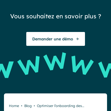
sat
réa
Vous souhaitez en savoir plus ?
exc
To
Demander une démo
E
Home
•
Blog
•
Optimiser l’onboarding des…