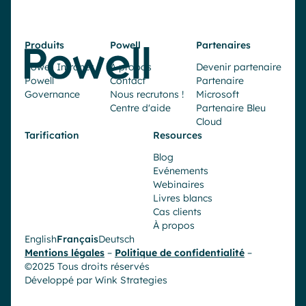
Produits
Powell
Partenaires
Powell Intranet
À propos
Devenir partenaire
Powell
Contact
Partenaire
Governance
Nous recrutons !
Microsoft
Centre d'aide
Partenaire Bleu
Cloud
Tarification
Resources
Blog
Evénements
Webinaires
Livres blancs
Cas clients
À propos
English
Français
Deutsch
Mentions légales
–
Politique de confidentialité
–
©2025 Tous droits réservés
Développé par
Wink Strategies