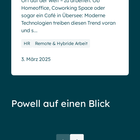
Ort auf der Welt – zu arbeiten. Ob
Homeoffice, Coworking Space oder
sogar ein Café in Übersee: Moderne
Technologien treiben diesen Trend voran
und s...
HR
Remote & Hybride Arbeit
3. März 2025
Powell auf einen Blick
Demo anfordern
Ove