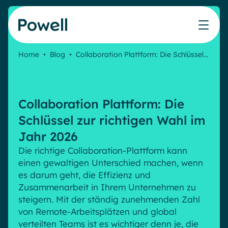
Skip to content
Home
•
Blog
•
Collaboration Plattform: Die Schlüssel…
Arbeiten Sie mit dem Powell-Partnernetzwerk
Ressourcen
IT
Powell Intranet
Lösungen
Marketing & Comms
Partner werden
Meinen Intranet bewerten
Das Unternehmens-Intranet neu erfinden
Collaboration Plattform: Die
HR Plattform
Blog
Treten Sie dem Expertennetzwerk von Powell bei
Produkte
Powell Governance
Schlüssel zur richtigen Wahl im
Webinare
Partner finden
Ihre MS-Governance-Lösung
Jahr 2026
Unsere Kunden
Finden Sie den besten Verbündeten, um Ihr Intranet-
Interne Kommunikation
Die richtige Collaboration-Plattform kann
Projekt zum Erfolg zu führen
einen gewaltigen Unterschied machen, wenn
Interne Kommunikation
Success stories
es darum geht, die Effizienz und
Partner
Employee Journey & Engagement
White papers
Zusammenarbeit in Ihrem Unternehmen zu
Intranet-Funktionen
Virtuelles Büro
steigern. Mit der ständig zunehmenden Zahl
Veranstaltungen
Analytische
Erweiterte Anpassung und Design
von Remote-Arbeitsplätzen und global
Microsoft x Powell = ♡
AI Augmented Digital Workplace
Ressourcen
verteilten Teams ist es wichtiger denn je, die
Generative KI
Sicherheit und Compliance