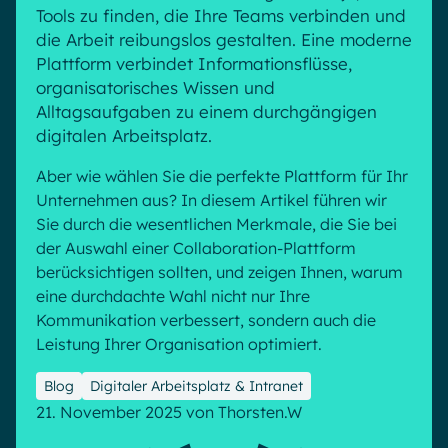
Microsoft Gold Partner
Plattform für digitale Zusammenarbeit
Tools zu finden, die Ihre Teams verbinden und
die Arbeit reibungslos gestalten. Eine moderne
Digital Hub
Zertifizierter Microsoft-Experte
Plattform verbindet Informationsflüsse,
Wissensbasis
English
Français
Deutsch
organisatorisches Wissen und
Effizientes Wissensmanagement am Arbeitsplatz
Alltagsaufgaben zu einem durchgängigen
digitalen Arbeitsplatz.
Aber wie wählen Sie die perfekte Plattform für Ihr
Unternehmen aus? In diesem Artikel führen wir
Sie durch die wesentlichen Merkmale, die Sie bei
der Auswahl einer Collaboration-Plattform
berücksichtigen sollten, und zeigen Ihnen, warum
eine durchdachte Wahl nicht nur Ihre
Kommunikation verbessert, sondern auch die
Leistung Ihrer Organisation optimiert.
Blog
Digitaler Arbeitsplatz & Intranet
21. November 2025
von
Thorsten.W