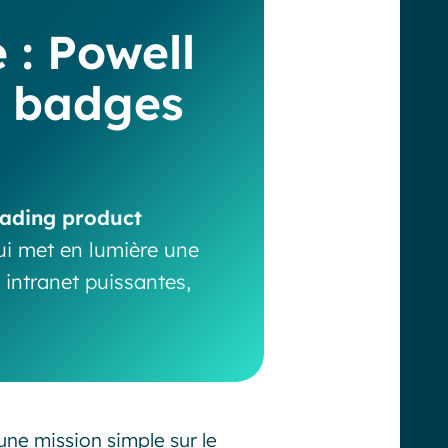
 : Powell
x badges
ading product
ui met en lumière une
 intranet puissantes,
une mission simple sur le