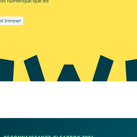
ail numérique que les
Resources
ll Intranet