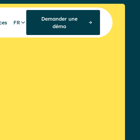
Demander une
ces
FR
démo