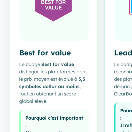
Best for value
Lead
Le badge
Best for value
Le bad
distingue les plateformes dont
reconna
le prix moyen est évalué à
3,5
des pla
symboles dollar ou moins
,
démarqu
tout en obtenant un score
ClearBo
global élevé.
Pour
Pourquoi c’est important
:
:
Il re