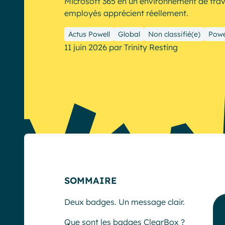
Microsoft 365 en un environnement de trav
employés apprécient réellement.
Actus Powell
Global
Non classifié(e)
Powe
11 juin 2026
par
Trinity Resting
English
Français
Deutsch
SOMMAIRE
Deux badges. Un message clair.
Que sont les badges ClearBox ?