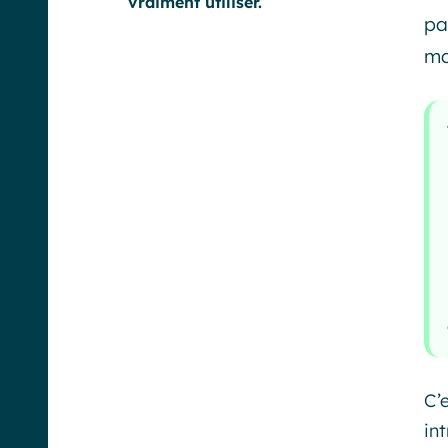
vraiment utiliser.
pa
ma
C’
in