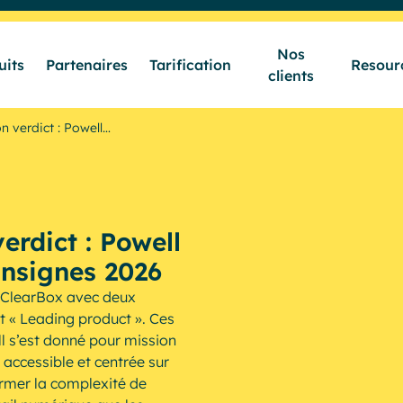
Nos
uits
Partenaires
Tarification
Resour
clients
Secteurs & Métiers
n verdict : Powell…
Produits
erdict : Powell
Partenaires
nsignes 2026
r ClearBox avec deux
et « Leading product ». Ces
Tarification
l s’est donné pour mission
, accessible et centrée sur
ormer la complexité de
Nos clients