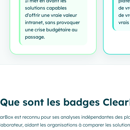
Il met en avant les
plat
solutions capables
de vr
d’offrir une vraie valeur
de vr
intranet, sans provoquer
vrais
une crise budgétaire au
passage.
Que sont les badges Clear
arBox est reconnu pour ses analyses indépendantes des pla
laborateur, aidant les organisations à comparer les soluti