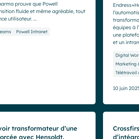
Pharma prouve que Powell
Endress+Ha
sition fluide et même agréable, tout
l’automati
e utilisateur. ...
transformat
équipes à l
Teams
Powell Intranet
une platef
et un intrane
Digital Wor
Marketing
Télétravail
10 juin 202
Cas clients
voir transformateur d’une
Crossfir
forcée avec Hensoldt.
d’intégr