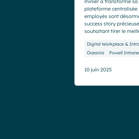
minier a transformé s
plateforme centralisée 
employés sont désormai
success story précieuse
souhaitant tirer le meill
Digital Workplace & Intr
Oceania
Powell Intrane
10 juin 2025