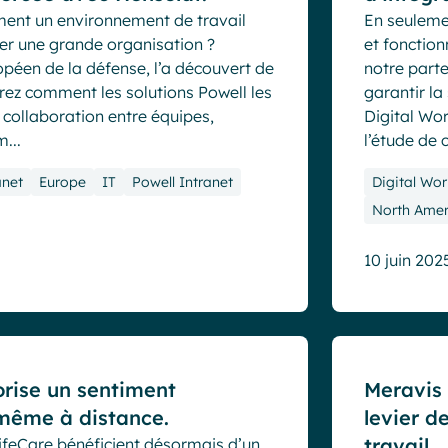
ent un environnement de travail
En seulemen
ner une grande organisation ?
et fonction
éen de la défense, l’a découvert de
notre part
ez comment les solutions Powell les
garantir la
a collaboration entre équipes,
Digital Wo
...
l’étude de c
anet
Europe
IT
Powell Intranet
Digital Wor
North Amer
10 juin 202
Cas clients
rise un sentiment
Meravis
même à distance.
levier d
travail
feCare bénéficient désormais d’un