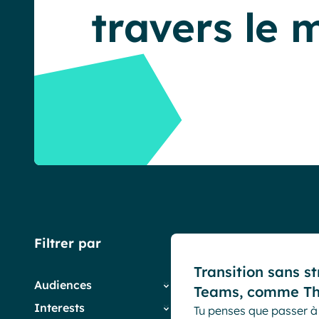
travers le
English
Français
Deutsch
Cas clients
Filtrer par
Transition sans s
Audiences
Teams, comme Th
Interests
Tu penses que passer à 
Collaborateurs