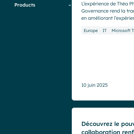
L’expérience de Théa 
Products
IT
Actus Powell
Governance rend la tran
Marketing &
Actus produits
Powell Governance
en améliorant l’expérienc
Communication
Communication interne
Powell Intranet
PME
Digital Workplace &
Europe
IT
Microsoft 
Powell Software Suite
RH
Intranet
Virtual Building
Engagement
collaborateurs
Microsoft Teams
Télétravail & travail
hybride
Tendances du marché
10 juin 2025
Cas clients
Découvrez le pou
collaboration ren