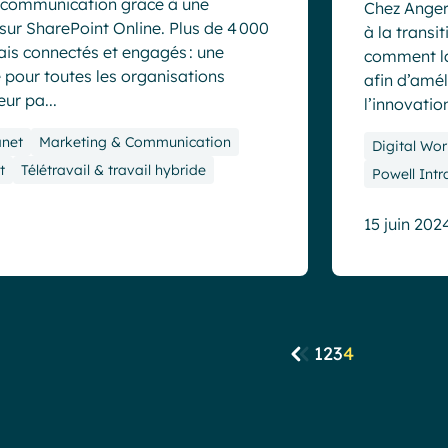
a communication grâce à une
Chez Angers
sur SharePoint Online. Plus de 4 000
à la transi
s connectés et engagés : une
comment la
 pour toutes les organisations
afin d’amél
eur pa...
l’innovation
anet
Marketing & Communication
Digital Wor
t
Télétravail & travail hybride
Powell Intr
15 juin 202
1
2
3
4