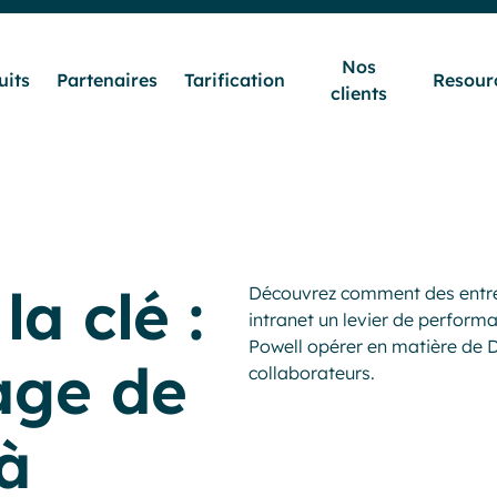
Nos
uits
Partenaires
Tarification
Resour
clients
Secteurs & Métiers
Produits
la clé :
Découvrez comment des entrep
Partenaires
intranet un levier de perform
Powell opérer en matière de D
age de
collaborateurs.
Tarification
 à
Nos clients