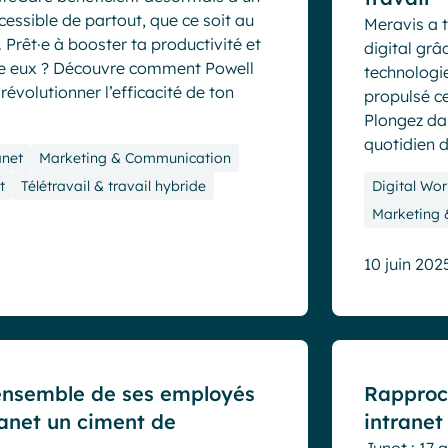
cessible de partout, que ce soit au
Meravis a 
. Prêt·e à booster ta productivité et
digital gr
e eux ? Découvre comment Powell
technologie
évolutionner l’efficacité de ton
propulsé c
Plongez da
quotidien d
anet
Marketing & Communication
t
Télétravail & travail hybride
Digital Wor
Marketing
10 juin 202
Cas clients
ensemble de ses employés
Rapproch
ranet un ciment de
intrane