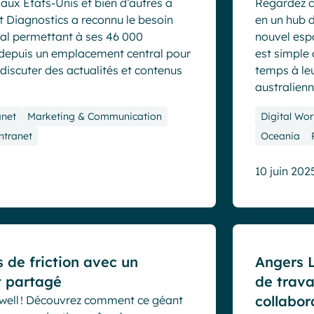
aux États-Unis et bien d’autres à
Regardez c
t Diagnostics a reconnu le besoin
en un hub 
ital permettant à ses 46 000
nouvel esp
 depuis un emplacement central pour
est simple 
 discuter des actualités et contenus
temps à le
australienn
anet
Marketing & Communication
Digital Wor
ntranet
Oceania
10 juin 202
Cas clients
s de friction avec un
Angers L
t partagé
de trava
collabor
well ! Découvrez comment ce géant