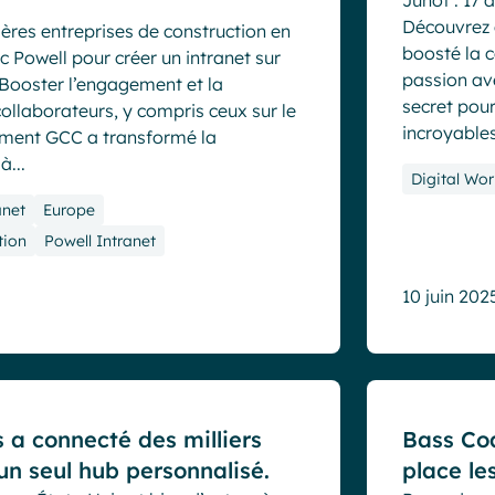
Junot : 17 
Découvrez 
ères entreprises de construction en
boosté la 
c Powell pour créer un intranet sur
passion ave
 Booster l’engagement et la
secret pour
collaborateurs, y compris ceux sur le
incroyables,
mment GCC a transformé la
à...
Digital Wor
anet
Europe
tion
Powell Intranet
10 juin 202
Cas clients
 a connecté des milliers
Bass Coa
n seul hub personnalisé.
place le