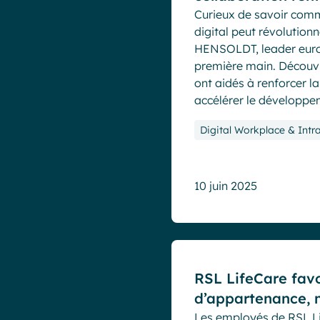
Curieux de savoir comm
digital peut révolution
HENSOLDT, leader europ
première main. Découvr
ont aidés à renforcer l
accélérer le développem
Digital Workplace & Intr
10 juin 2025
Cas clients
RSL LifeCare favo
d’appartenance, 
Les employés de RSL Li