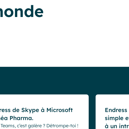
 monde
Resources
Cas clients
tress de Skype à Microsoft
Endress 
éa Pharma.
simple e
à un int
Teams, c’est galère ? Détrompe-toi !