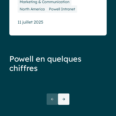
Marketing & Communication
North America
Powell Intranet
11 juillet 2025
Powell en quelques
chiffres
Moins de 40%
d’adoption
de votre
“La
intranet ? C’est un
pro
signal d’alerte !