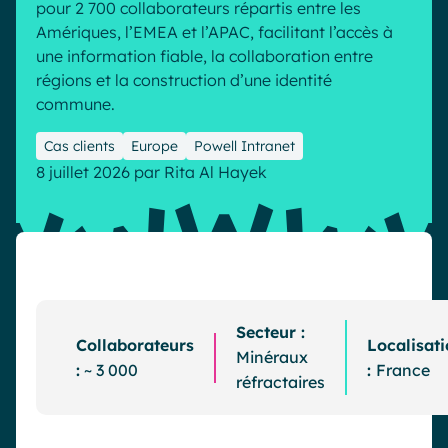
pour 2 700 collaborateurs répartis entre les
Industrie
IA Digital Workplace augmentée
Amériques, l’EMEA et l’APAC, facilitant l’accès à
une information fiable, la collaboration entre
Resources
Hub digital
régions et la construction d’une identité
commune.
English
Français
Deutsch
Cas clients
Europe
Powell Intranet
Toutes nos fonctionnalités
8 juillet 2026
par
Rita Al Hayek
Analytique
Personnalisation & design
IA générative
Sécurité & conformité
Secteur :
Collaborateurs
Localisat
Minéraux
:
~ 3 000
:
France
réfractaires