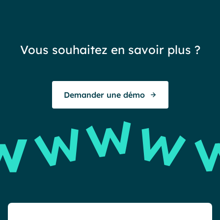
not
sat
réa
Vous souhaitez en savoir plus ?
exc
To
Demander une démo
E