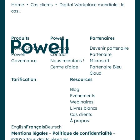
Home
•
Cas clients
•
Digital Workplace mondiale : le
cas…
Produits
Powell
Partenaires
Powell Intranet
À propos
Devenir partenaire
Powell
Contact
Partenaire
Governance
Nous recrutons !
Microsoft
Centre d'aide
Partenaire Bleu
Cloud
Tarification
Resources
Blog
Evénements
Webinaires
Livres blancs
Cas clients
À propos
English
Français
Deutsch
Mentions légales
–
Politique de confidentialité
–
©2025 Tous droits réservés