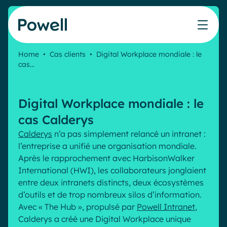
Skip to content
Home
•
Cas clients
•
Digital Workplace mondiale : le
cas…
Travaillez avec le réseau de partenaires Powell
Ce que nos clients ont accompli avec Powell
Nos Ressources
Les métiers que nous aidons
Nos produits
Secteurs & Métiers
Connecter avec un partenaire
Cas clients
Cahier de vacances du Communicant 🌴
IT
Powell Intranet
Digital Workplace mondiale : le
Devenir partenaire
Notre accompagnement
Évaluer mon intranet
Communication interne
Powell Governance
Produits
cas Calderys
Blog
Ressources Humaines
Calderys
n’a pas simplement relancé un intranet :
Evénements
Partenaires
l’entreprise a unifié une organisation mondiale.
Microsoft x Powell = ♡
Les cas d'usage
Après le rapprochement avec HarbisonWalker
Partenaire Microsoft
International (HWI), les collaborateurs jonglaient
Industries
Communication interne
Tarification
entre deux intranets distincts, deux écosystèmes
Partenaire Bleu
Webinaires
Service public
Knowledge Management
d’outils et de trop nombreux silos d’information.
Livres blancs
Avec « The Hub », propulsé par
Powell Intranet
,
Pharma & Santé
Engagement employés
Calderys a créé une Digital Workplace unique
Nos clients
Banque & Finance
Plateforme connectée