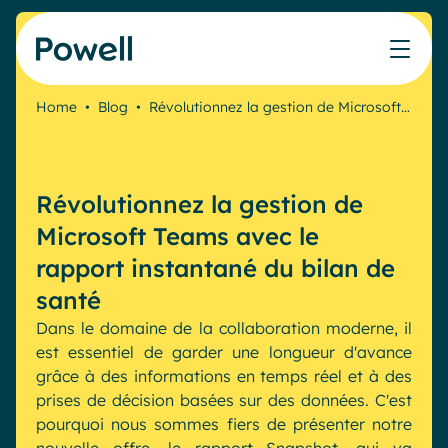
Skip to content
Home
•
Blog
•
Révolutionnez la gestion de Microsoft…
Travaillez avec le réseau de partenaires Powell
Ce que nos clients ont accompli avec Powell
Nos Ressources
Les métiers que nous aidons
Nos produits
Secteurs & Métiers
Connecter avec un partenaire
Cas clients
Cahier de vacances du Communicant 🌴
IT
Powell Intranet
Révolutionnez la gestion de
Notre accompagnement
Évaluer mon intranet
Communication interne
Powell Governance
Produits
Microsoft Teams avec le
Blog
Ressources Humaines
Microsoft x Powell = ♡
rapport instantané du bilan de
Evénements
Partenaires
santé
Partenaire Microsoft
Les cas d'usage
Dans le domaine de la collaboration moderne, il
Partenaire Bleu
Industries
Communication interne
est essentiel de garder une longueur d'avance
Tarification
Webinaires
grâce à des informations en temps réel et à des
Service public
Knowledge Management
Livres blancs
prises de décision basées sur des données. C'est
Pharma & Santé
Engagement employés
pourquoi nous sommes fiers de présenter notre
Nos clients
Banque & Finance
Plateforme connectée