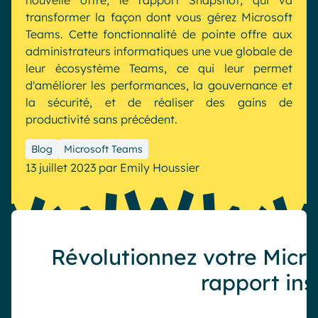
nouvelle offre, le rapport Snapshot, qui va
transformer la façon dont vous gérez Microsoft
Industrie
IA Digital Workplace augmentée
Teams. Cette fonctionnalité de pointe offre aux
Resources
Hub digital
administrateurs informatiques une vue globale de
leur écosystème Teams, ce qui leur permet
d'améliorer les performances, la gouvernance et
la sécurité, et de réaliser des gains de
English
Français
Deutsch
Toutes nos fonctionnalités
productivité sans précédent.
Analytique
Personnalisation & design
Blog
Microsoft Teams
IA générative
Sécurité & conformité
13 juillet 2023
par
Emily Houssier
Révolutionnez votre Micr
rapport in