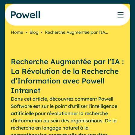
Skip to content
Home
•
Blog
•
Recherche Augmentée par l’IA…
Travaillez avec le réseau de partenaires Powell
Ce que nos clients ont accompli avec Powell
Nos Ressources
Les métiers que nous aidons
Nos produits
Secteurs & Métiers
Connecter avec un partenaire
Cas clients
Cahier de vacances du Communicant 🌴
IT
Powell Intranet
Recherche Augmentée par l’IA :
Devenir partenaire
Notre accompagnement
Évaluer mon intranet
Communication interne
Powell Governance
Produits
La Révolution de la Recherche
Blog
Ressources Humaines
d’Information avec Powell
Evénements
Partenaires
Microsoft x Powell = ♡
Intranet
Les cas d'usage
Dans cet article, découvrez comment Powell
Partenaire Microsoft
Industries
Communication interne
Software est sur le point d'utiliser l'intelligence
Tarification
Partenaire Bleu
Webinaires
artificielle pour révolutionner la recherche
Service public
Knowledge Management
Livres blancs
d'information au sein des organisations. De la
Pharma & Santé
Engagement employés
recherche en langage naturel à la
Nos clients
Banque & Finance
Plateforme connectée