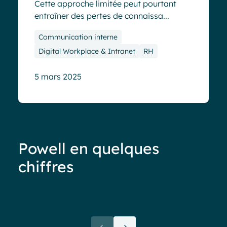
Cette approche limitée peut pourtant
entraîner des pertes de connaissa...
Communication interne
Digital Workplace & Intranet
RH
5 mars 2025
Powell en quelques
chiffres
Moins de 40%
d’adoption
de votre
“La