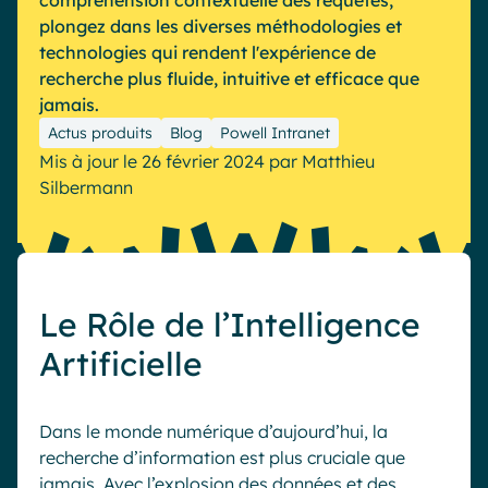
compréhension contextuelle des requêtes,
plongez dans les diverses méthodologies et
Industrie
IA Digital Workplace augmentée
technologies qui rendent l'expérience de
Resources
Hub digital
recherche plus fluide, intuitive et efficace que
jamais.
Actus produits
Blog
Powell Intranet
English
Français
Deutsch
Mis à jour le 26 février 2024
par
Matthieu
Toutes nos fonctionnalités
Silbermann
Analytique
Personnalisation & design
IA générative
Sécurité & conformité
Le Rôle de l’Intelligence
Artificielle
Dans le monde numérique d’aujourd’hui, la
recherche d’information est plus cruciale que
jamais. Avec l’explosion des données et des