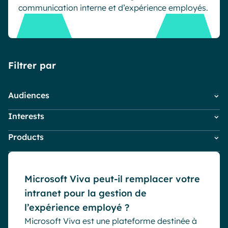
communication interne et d’expérience employés.
Industrie
IA Digital Workplace augmentée
Resources
Hub digital
Filtrer par
English
Français
Deutsch
Toutes nos fonctionnalités
Audiences
Analytique
Personnalisation & design
Interests
Collaborateurs
IA générative
Sécurité & conformité
IT
Blog
Products
Actus Powell
Marketing & Communication
Actus produits
PME
Powell Governance
Communication interne
RH
Powell Intranet
Digital Workplace & Intranet
Microsoft Viva peut-il remplacer votre
Powell Software Suite
Engagement collaborateurs
intranet pour la gestion de
Virtual Building
Microsoft Teams
l’expérience employé ?
Télétravail & travail hybride
Microsoft Viva est une plateforme destinée à
Tendances du marché