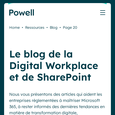
Skip to content
Home
•
Ressources
•
Blog
•
Page 20
Travaillez avec le réseau de partenaires Powell
Ce que nos clients ont accompli avec Powell
Nos Ressources
Les métiers que nous aidons
Nos produits
Secteurs & Métiers
Connecter avec un partenaire
Cas clients
Cahier de vacances du Communicant 🌴
IT
Powell Intranet
Le blog de la
Devenir partenaire
Notre accompagnement
Évaluer mon intranet
Communication interne
Powell Governance
Produits
Blog
Digital Workplace
Ressources Humaines
Evénements
et de SharePoint
Partenaires
Microsoft x Powell = ♡
Les cas d'usage
Partenaire Microsoft
Industries
Communication interne
Tarification
Partenaire Bleu
Webinaires
Nous vous présentons des articles qui aident les
Service public
Knowledge Management
entreprises règlementées à maîtriser Microsoft
Livres blancs
Pharma & Santé
Engagement employés
365, à rester informés des dernières tendances en
Nos clients
matière de transformation digitale,
Banque & Finance
Plateforme connectée