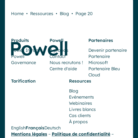
Home
•
Ressources
•
Blog
•
Page 20
Produits
Powell
Partenaires
Powell Intranet
À propos
Devenir partenaire
Powell
Contact
Partenaire
Governance
Nous recrutons !
Microsoft
Centre d'aide
Partenaire Bleu
Cloud
Tarification
Resources
Blog
Evénements
Webinaires
Livres blancs
Cas clients
À propos
English
Français
Deutsch
Mentions légales
–
Politique de confidentialité
–