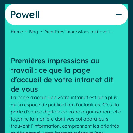
Skip to content
Home
•
Blog
•
Premières impressions au travail…
Travaillez avec le réseau de partenaires Powell
Ce que nos clients ont accompli avec Powell
Nos Ressources
Les métiers que nous aidons
Nos produits
Secteurs & Métiers
Connecter avec un partenaire
Cas clients
Cahier de vacances du Communicant 🌴
IT
Powell Intranet
Premières impressions au
Devenir partenaire
Notre accompagnement
Évaluer mon intranet
Communication interne
Powell Governance
Produits
travail : ce que la page
Blog
Ressources Humaines
d’accueil de votre intranet dit
Evénements
Partenaires
Microsoft x Powell = ♡
de vous
Les cas d'usage
La page d’accueil de votre intranet est bien plus
Partenaire Microsoft
Industries
Communication interne
qu’un espace de publication d’actualités. C’est la
Tarification
Partenaire Bleu
Webinaires
porte d’entrée digitale de votre organisation : elle
Service public
Knowledge Management
Livres blancs
façonne la manière dont vos collaborateurs
Pharma & Santé
Engagement employés
trouvent l’information, comprennent les priorités
Nos clients
Banque & Finance
Plateforme connectée