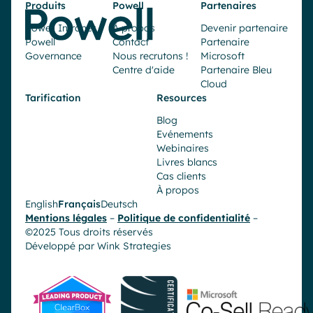
Produits
Powell
Partenaires
Powell Intranet
À propos
Devenir partenaire
Powell
Contact
Partenaire
Governance
Nous recrutons !
Microsoft
Centre d'aide
Partenaire Bleu
Cloud
Tarification
Resources
Blog
Evénements
Webinaires
Livres blancs
Cas clients
À propos
English
Français
Deutsch
Mentions légales
–
Politique de confidentialité
–
©2025 Tous droits réservés
Développé par
Wink Strategies