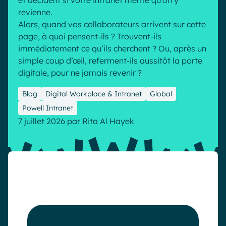
et décident si votre intranet mérite qu’on y
revienne.
Industrie
IA Digital Workplace augmentée
Alors, quand vos collaborateurs arrivent sur cette
Resources
Hub digital
page, à quoi pensent-ils ? Trouvent-ils
immédiatement ce qu’ils cherchent ? Ou, après un
simple coup d’œil, referment-ils aussitôt la porte
digitale, pour ne jamais revenir ?
English
Français
Deutsch
Toutes nos fonctionnalités
Blog
Digital Workplace & Intranet
Global
Analytique
Personnalisation & design
Powell Intranet
IA générative
Sécurité & conformité
7 juillet 2026
par
Rita Al Hayek