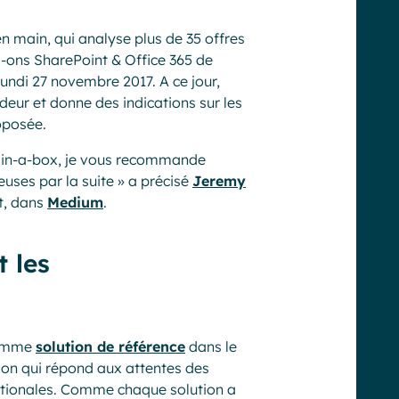
en main, qui analyse plus de 35 offres
d-ons SharePoint & Office 365 de
lundi 27 novembre 2017. A ce jour,
ndeur et donne des indications sur les
oposée.
et in-a-box, je vous recommande
euses par la suite » a précisé
Jeremy
t, dans
Medium
.
 les
 comme
solution de référence
dans le
ion qui répond aux attentes des
ationales. Comme chaque solution a