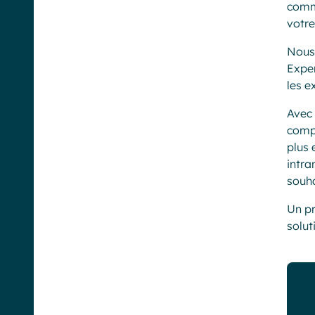
commu
votre
Nous 
Exper
les e
Avec 
compl
plus 
intra
souha
Un pr
solut