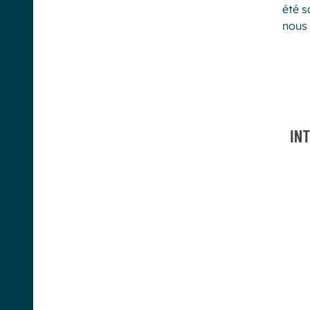
été s
nous 