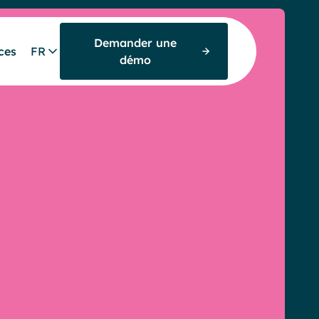
Demander une
ces
FR
démo