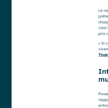
Le ra
prête
chaqu
c’est
prix 
« Si 
vivem
Thak
In
mu
Powel
rappo
entre