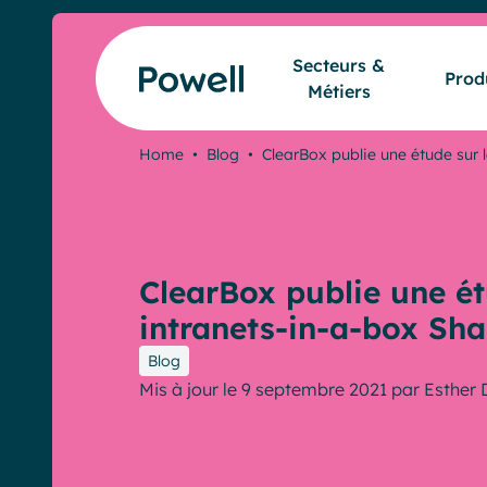
Skip to content
Secteurs &
Prod
Métiers
Home
•
Blog
•
ClearBox publie une étude sur 
ClearBox publie une ét
intranets-in-a-box Sha
Blog
Mis à jour le 9 septembre 2021
par
Esther