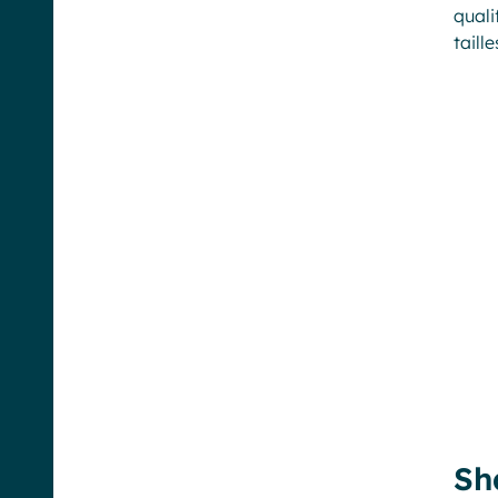
quali
taill
Sh