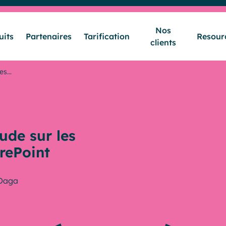
Nos
uits
Partenaires
Tarification
Resour
clients
Secteurs & Métiers
les…
Produits
ude sur les
Partenaires
rePoint
 Daga
Tarification
Nos clients