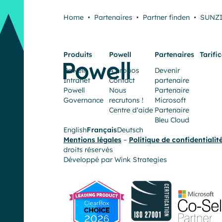
ont
Home
•
Partenaires
•
Partner finden
•
SUNZ
été
très
Produits
Powell
Partenaires
Tarifi
satisfaisantes,
Powell
À propos
Devenir
avec
Intranet
Contact
partenaire
Powell
Nous
Partenaire
une
Governance
recrutons !
Microsoft
grande
Centre d'aide
Partenaire
Bleu Cloud
réactivité
English
Français
Deutsch
Mentions légales
–
Politique de confidentialit
et
droits réservés
Développé par
Wink Strategies
une
écoute
exceptionnelle”