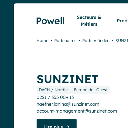
Skip to content
Secteurs &
Prod
Métiers
Home
•
Partenaires
•
Partner finden
•
SUNZ
SUNZINET
DACH / Nordics
Europe de l'Ouest
0221 / 355 009 13
haefner.janina@sunzinet.com
account-management@sunzinet.com
Lire plus