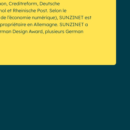
non, Creditreform, Deutsche
 et Rheinische Post. Selon le
e de l’économie numérique), SUNZINET est
r propriétaire en Allemagne. SUNZINET a
erman Design Award, plusieurs German
56%
des
équipes
Teams
sont
inactiv