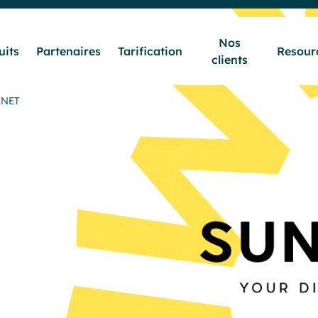
Nos
uits
Partenaires
Tarification
Resour
clients
Secteurs & Métiers
INET
Produits
Partenaires
Tarification
Nos clients