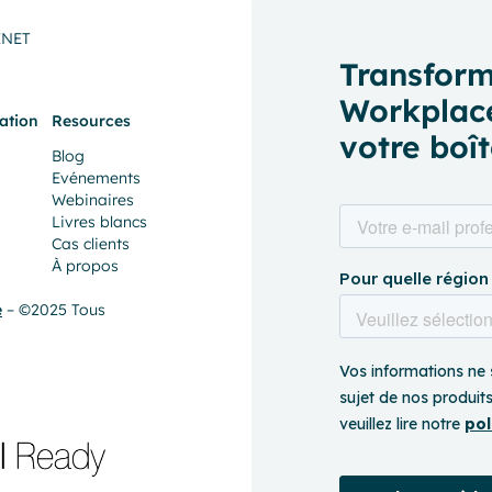
INET
Transform
Workplace
cation
Resources
votre boît
Blog
Evénements
Webinaires
Livres blancs
Cas clients
À propos
é
– ©2025 Tous