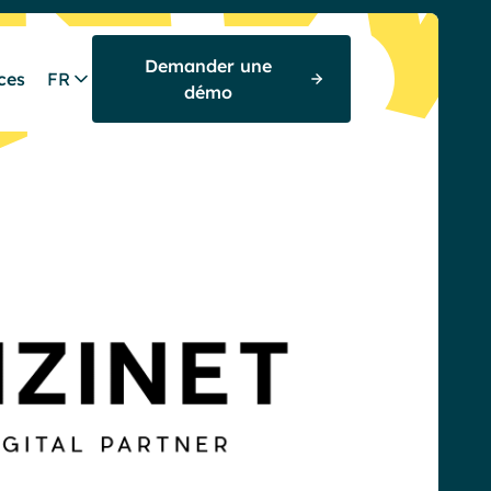
Demander une
ces
FR
démo