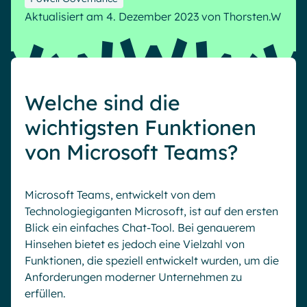
Microsoft Gold Partner
Plattform für digitale Zusammenarbeit
Aktualisiert am 4. Dezember 2023
von
Thorsten.W
Digital Hub
Zertifizierter Microsoft-Experte
Wissensbasis
English
Français
Deutsch
Effizientes Wissensmanagement am Arbeitsplatz
Welche sind die
wichtigsten Funktionen
von Microsoft Teams?
Microsoft Teams, entwickelt von dem
Technologiegiganten Microsoft, ist auf den ersten
Blick ein einfaches Chat-Tool. Bei genauerem
Hinsehen bietet es jedoch eine Vielzahl von
Funktionen, die speziell entwickelt wurden, um die
Anforderungen moderner Unternehmen zu
erfüllen.