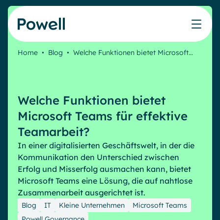
Skip to content
Home
•
Blog
•
Welche Funktionen bietet Microsoft…
Arbeiten Sie mit dem Powell-Partnernetzwerk
Ressourcen
IT
Powell Intranet
Lösungen
Marketing & Comms
Partner werden
Meinen Intranet bewerten
Das Unternehmens-Intranet neu erfinden
Welche Funktionen bietet
HR Plattform
Blog
Treten Sie dem Expertennetzwerk von Powell bei
Produkte
Powell Governance
Microsoft Teams für effektive
Webinare
Partner finden
Ihre MS-Governance-Lösung
Teamarbeit?
Unsere Kunden
Finden Sie den besten Verbündeten, um Ihr Intranet-
Interne Kommunikation
In einer digitalisierten Geschäftswelt, in der die
Projekt zum Erfolg zu führen
Kommunikation den Unterschied zwischen
Interne Kommunikation
Success stories
Erfolg und Misserfolg ausmachen kann, bietet
Partner
Employee Journey & Engagement
White papers
Microsoft Teams eine Lösung, die auf nahtlose
Intranet-Funktionen
Virtuelles Büro
Zusammenarbeit ausgerichtet ist.
Veranstaltungen
Analytische
Erweiterte Anpassung und Design
Microsoft x Powell = ♡
Blog
IT
Kleine Unternehmen
Microsoft Teams
AI Augmented Digital Workplace
Ressourcen
Generative KI
Sicherheit und Compliance
Powell Governance