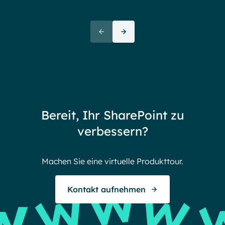
Ove
72+
awa
(But
Partners
72 thank yous
72 stories to tell
Bereit, Ihr SharePoint zu
Endless gratitude
verbessern?
Machen Sie eine virtuelle Produkttour.
Kontakt aufnehmen