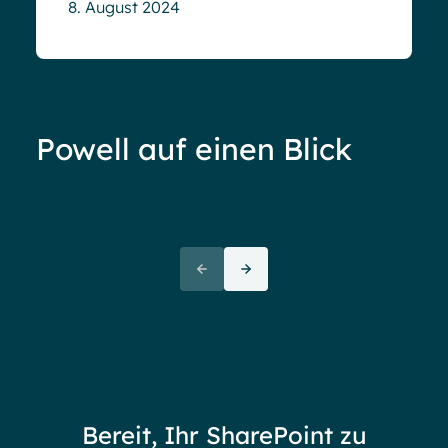
8. August 2024
Powell auf einen Blick
Ove
72+
awa
(But
Partners
72 thank yous
72 stories to tell
Bereit, Ihr SharePoint zu