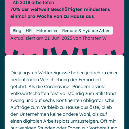
Microsoft Gold Partner
. Ab 2018 arbeiteten
Plattform für digitale Zusammenarbeit
70% der weltweit Beschäftigten mindestens
Digital Hub
Zertifizierter Microsoft-Experte
einmal pro Woche von zu Hause aus
Wissensbasis
English
Français
Deutsch
.
Effizientes Wissensmanagement am Arbeitsplatz
Blog
HR
Mitarbeiter
Remote & Hybride Arbeit
Aktualisiert am 21. Juni 2023
von
Thorsten.W
Die jüngsten Weltereignisse haben jedoch zu einer
bedeutenden Verschiebung der Fernarbeit
geführt. Als die Coronavirus-Pandemie viele
Volkswirtschaften fast vollständig zum Stillstand
zwang und auf sechs Kontinenten obligatorische
Aufträge zum Verbleib zu Hause auslöste, blieb
den Unternehmen keine andere Wahl, als auf
einen digitalen Arbeitsplatz umzusteigen. Oft mit
nur wenigen Stunden oder Tagen zur Vorbereitung.