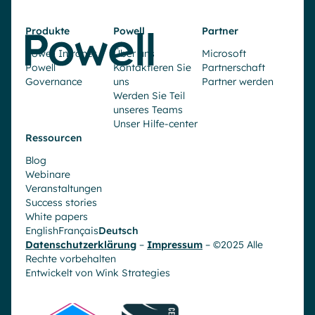
Produkte
Powell
Partner
Powell Intranet
Über uns
Microsoft
Powell
Kontaktieren Sie
Partnerschaft
Governance
uns
Partner werden
Werden Sie Teil
unseres Teams
Unser Hilfe-center
Ressourcen
Blog
Webinare
Veranstaltungen
Success stories
White papers
English
Français
Deutsch
Datenschutzerklärung
–
Impressum
– ©2025 Alle
Rechte vorbehalten
Entwickelt von
Wink Strategies