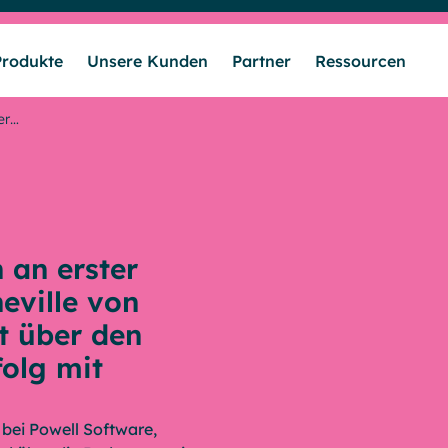
Produkte
Unsere Kunden
Partner
Ressourcen
er…
Lösungen
Produkte
 an erster
Unsere Kunden
eville von
t über den
folg mit
Partner
 bei Powell Software,
Ressourcen