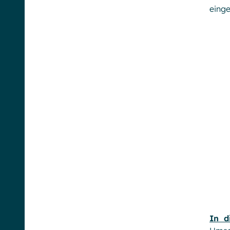
einge
In d