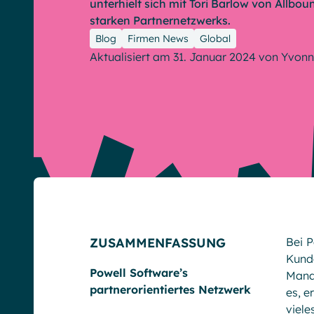
unterhielt sich mit Tori Barlow von Allbo
starken Partnernetzwerks.
Blog
Firmen News
Global
English
Français
Deutsch
Aktualisiert am 31. Januar 2024
von
Yvonn
ZUSAMMENFASSUNG
Bei P
Kund
Powell Software’s
Mana
partnerorientiertes Netzwerk
es, e
viel