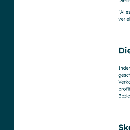
Diens
“All
verle
Di
Inde
gesch
Verk
profi
Bezi
Sk