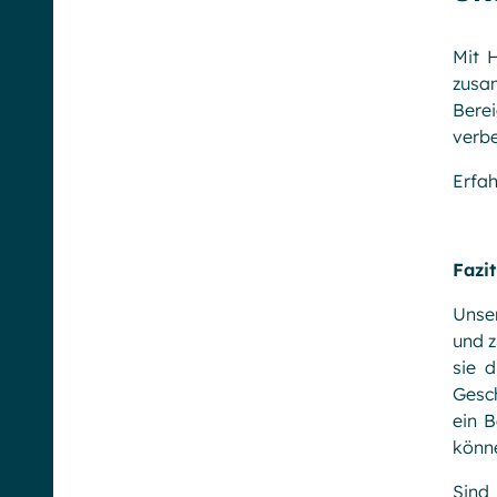
Mit 
zusa
Bere
verb
Erfah
Fazit
Unser
und z
sie 
Gesch
ein B
könn
Sind