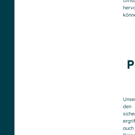
Umsa
hervo
könn
P
Unse
den 
sich
ergri
auch