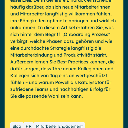
essenziell. Denn der erste Eindruck entscheidet
Microsoft Gold Partner
Plattform für digitale Zusammenarbeit
häufig darüber, ob sich neue Mitarbeiterinnen
Digital Hub
Zertifizierter Microsoft-Experte
und Mitarbeiter langfristig willkommen fühlen,
Wissensbasis
ihre Fähigkeiten optimal einbringen und wirklich
English
Français
Deutsch
ankommen. In diesem Artikel erfahren Sie, was
Effizientes Wissensmanagement am Arbeitsplatz
sich hinter dem Begriff „Onboarding Prozess“
verbirgt, welche Phasen dazu gehören und wie
eine durchdachte Strategie langfristig die
Mitarbeiterbindung und Produktivität stärkt.
Außerdem lernen Sie Best Practices kennen, die
dafür sorgen, dass Ihre neuen Kolleginnen und
Kollegen sich von Tag eins an wertgeschätzt
fühlen – und warum Powell als Katalysator für
zufriedene Teams und nachhaltigen Erfolg für
Sie die passende Wahl sein kann.
Blog
HR
Mitarbeiter Engagement