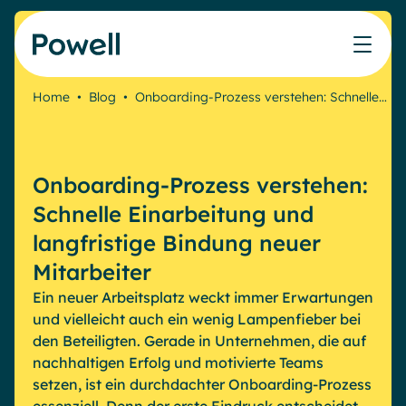
Skip to content
Home
•
Blog
•
Onboarding-Prozess verstehen: Schnelle…
Arbeiten Sie mit dem Powell-Partnernetzwerk
Ressourcen
IT
Powell Intranet
Lösungen
Marketing & Comms
Partner werden
Meinen Intranet bewerten
Das Unternehmens-Intranet neu erfinden
Onboarding-Prozess verstehen:
HR Plattform
Blog
Treten Sie dem Expertennetzwerk von Powell bei
Produkte
Powell Governance
Schnelle Einarbeitung und
Webinare
Partner finden
Ihre MS-Governance-Lösung
langfristige Bindung neuer
Unsere Kunden
Finden Sie den besten Verbündeten, um Ihr Intranet-
Interne Kommunikation
Mitarbeiter
Projekt zum Erfolg zu führen
Ein neuer Arbeitsplatz weckt immer Erwartungen
Interne Kommunikation
Success stories
und vielleicht auch ein wenig Lampenfieber bei
Partner
Employee Journey & Engagement
White papers
Intranet-Funktionen
den Beteiligten. Gerade in Unternehmen, die auf
Virtuelles Büro
Veranstaltungen
nachhaltigen Erfolg und motivierte Teams
Analytische
Erweiterte Anpassung und Design
Microsoft x Powell = ♡
setzen, ist ein durchdachter Onboarding-Prozess
AI Augmented Digital Workplace
Ressourcen
Generative KI
Sicherheit und Compliance