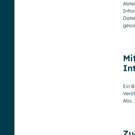
Abtei
Infor
Daten
geson
Mi
In
Ein B
Veröf
Abs. 
Zu