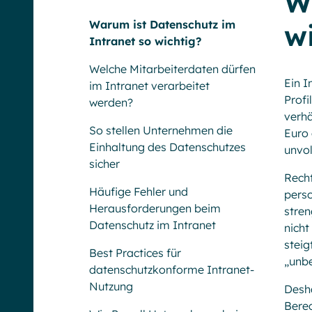
W
Warum ist Datenschutz im
w
Intranet so wichtig?
Welche Mitarbeiterdaten dürfen
Ein I
im Intranet verarbeitet
Profi
werden?
verhä
So stellen Unternehmen die
Euro 
Einhaltung des Datenschutzes
unvo
sicher
Recht
Häufige Fehler und
perso
Herausforderungen beim
stren
Datenschutz im Intranet
nicht
steig
Best Practices für
„unbe
datenschutzkonforme Intranet-
Nutzung
Desha
Bere