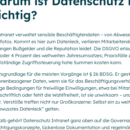
arum ist Datenschutz 
ichtig?
ntranet verwaltet sensible Beschäftigtendaten – von Abwe
lfotos. Kommt es hier zum Datenleck, verlieren Mitarbeiten
ngen Bußgelder und die Reputation leidet. Die DSGVO erlaub
oder 4 Prozent des weltweiten Jahresumsatzes; Praxisfälle z
llständige Zugriffssteuerung hohe Summen kosten kann.
sgrundlage für die meisten Vorgänge ist § 26 BDSG. Er gest
nenbezogener Daten, wenn sie für das Beschäftigungsverhältn
ge Bedingungen für freiwillige Einwilligungen, etwa bei Mita
 schriftlich oder fehlt die Wahlfreiheit, ist sie unwirksam –
t. Verstöße treffen nicht nur Großkonzerne: Selbst ein zu wei
wusstes Datenleck“ gelten.
lb gehört Datenschutz Intranet ganz oben auf die Governa
chtigungskonzepte, lückenlose Dokumentation und regelmäß