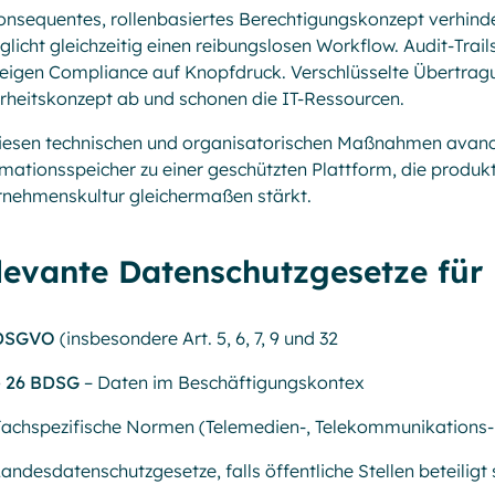
onsequentes, rollenbasiertes Berechtigungskonzept verhinde
licht gleichzeitig einen reibungslosen Workflow. Audit-Trai
eigen Compliance auf Knopfdruck. Verschlüsselte Übertrag
rheitskonzept ab und schonen die IT-Ressourcen.
iesen technischen und organisatorischen Maßnahmen avanci
mationsspeicher zu einer geschützten Plattform, die prod
rnehmenskultur gleichermaßen stärkt.
levante Datenschutzgesetze fü
DSGVO
(insbesondere Art. 5, 6, 7, 9 und 32
§ 26 BDSG
– Daten im Beschäftigungskontex
Fachspezifische Normen (Telemedien-, Telekommunikations-
andesdatenschutzgesetze, falls öffentliche Stellen beteiligt 