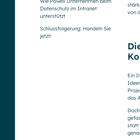
Wie Powell Unternehmen beim
stärk
Datenschutz im Intranet
von d
unterstützt
Schlussfolgerung: Handeln Sie
jetzt!
Di
Ko
Ein I
Ideen
Proje
das A
Doch 
gefas
statt
genau