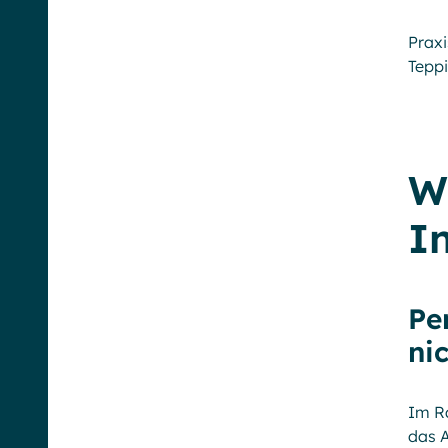
Praxi
Teppi
W
I
Pe
ni
Im Ra
das A