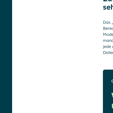
se
Das „
Berec
Moder
manag
jede 
Daten