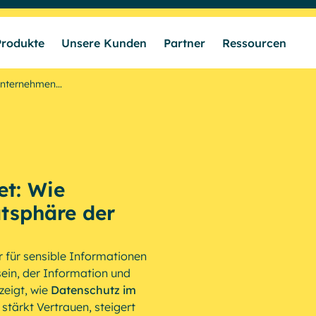
Produkte
Unsere Kunden
Partner
Ressourcen
 Unternehmen…
Lösungen
Produkte
et: Wie
Unsere Kunden
tsphäre der
Partner
r für sensible Informationen
sein, der Information und
zeigt, wie
Datenschutz im
Ressourcen
 stärkt Vertrauen, steigert