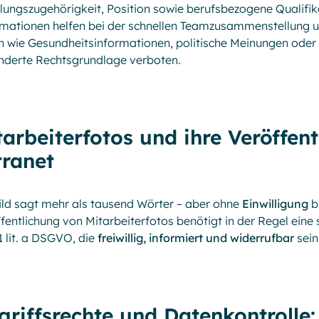
lungszugehörigkeit, Position sowie berufsbezogene Qualifika
mationen helfen bei der schnellen Team­zusammenstellung un
 wie Gesundheits­informationen, politische Meinungen oder
derte Rechts­grundlage verboten.
tarbeiterfotos und ihre Veröffen
tranet
ild sagt mehr als tausend Wörter – aber ohne
Einwilligung
bl
fentlichung von Mitarbeiterfotos benötigt in der Regel eine 
1 lit. a DSGVO, die
freiwillig, informiert und widerrufbar
sein
griffsrechte und Datenkontrolle