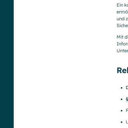
Ein k
ermög
und z
Siche
Mit d
Infor
Unte
Re
L