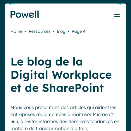
Skip to content
Home
•
Ressources
•
Blog
•
Page 4
Travaillez avec le réseau de partenaires Powell
Ce que nos clients ont accompli avec Powell
Nos Ressources
Les métiers que nous aidons
Nos produits
Secteurs & Métiers
Connecter avec un partenaire
Cas clients
Cahier de vacances du Communicant 🌴
IT
Powell Intranet
Le blog de la
Devenir partenaire
Notre accompagnement
Évaluer mon intranet
Communication interne
Powell Governance
Produits
Blog
Digital Workplace
Ressources Humaines
Evénements
et de SharePoint
Partenaires
Microsoft x Powell = ♡
Les cas d'usage
Partenaire Microsoft
Industries
Communication interne
Tarification
Partenaire Bleu
Webinaires
Nous vous présentons des articles qui aident les
Service public
Knowledge Management
entreprises règlementées à maîtriser Microsoft
Livres blancs
Pharma & Santé
Engagement employés
365, à rester informés des dernières tendances en
Nos clients
matière de transformation digitale,
Banque & Finance
Plateforme connectée