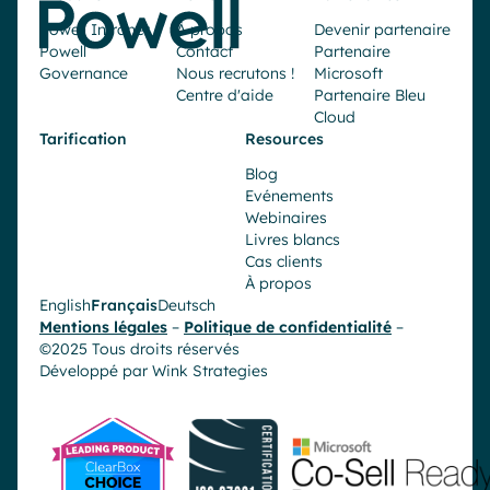
Powell Intranet
À propos
Devenir partenaire
Powell
Contact
Partenaire
Governance
Nous recrutons !
Microsoft
Centre d'aide
Partenaire Bleu
Cloud
Tarification
Resources
Blog
Evénements
Webinaires
Livres blancs
Cas clients
À propos
English
Français
Deutsch
Mentions légales
–
Politique de confidentialité
–
©2025 Tous droits réservés
Développé par
Wink Strategies