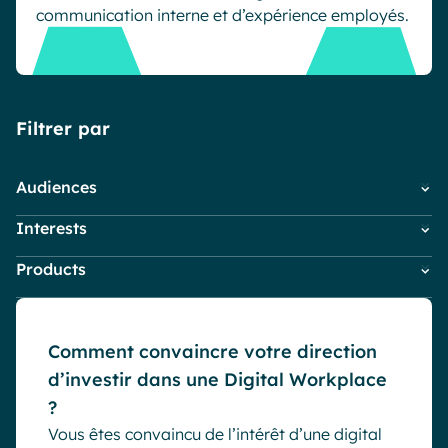
communication interne et d’expérience employés.
Industrie
IA Digital Workplace augmentée
Resources
Hub digital
Filtrer par
English
Français
Deutsch
Toutes nos fonctionnalités
Audiences
Analytique
Personnalisation & design
Interests
Collaborateurs
IA générative
Sécurité & conformité
IT
Blog
Products
Actus Powell
Marketing & Communication
Actus produits
PME
Powell Governance
Communication interne
RH
Powell Intranet
Digital Workplace & Intranet
Comment convaincre votre direction
Powell Software Suite
Engagement collaborateurs
d’investir dans une Digital Workplace
Virtual Building
Microsoft Teams
?
Télétravail & travail hybride
Vous êtes convaincu de l’intérêt d’une digital
Tendances du marché