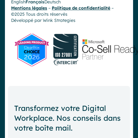
English
Français
Deutsch
Mentions légales
–
Politique de confidentialité
–
©2025 Tous droits réservés
Développé par
Wink Strategies
Transformez votre Digital
Workplace. Nos conseils dans
Demander une démo
votre boîte mail.