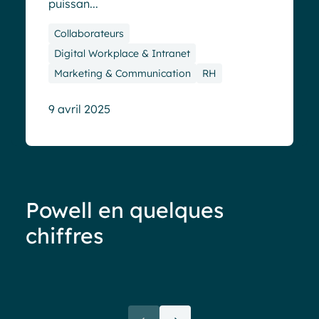
puissan...
Collaborateurs
Digital Workplace & Intranet
Marketing & Communication
RH
9 avril 2025
Powell en quelques
chiffres
Moins de 40%
d’adoption
de votre
“La