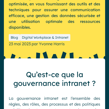
optimisée, en vous fournissant des outils et des
Industrie
IA Digital Workplace augmentée
techniques pour assurer une communication
Resources
Hub digital
efficace, une gestion des données sécurisée et
une utilisation optimale des ressources
disponibles.
English
Français
Deutsch
Toutes nos fonctionnalités
Blog
Digital Workplace & Intranet
23 mai 2023
par
Yvonne Harris
Analytique
Personnalisation & design
IA générative
Sécurité & conformité
Qu’est-ce que la
gouvernance intranet ?
La gouvernance intranet est l’ensemble des
règles, des rôles, des processus et des politiques