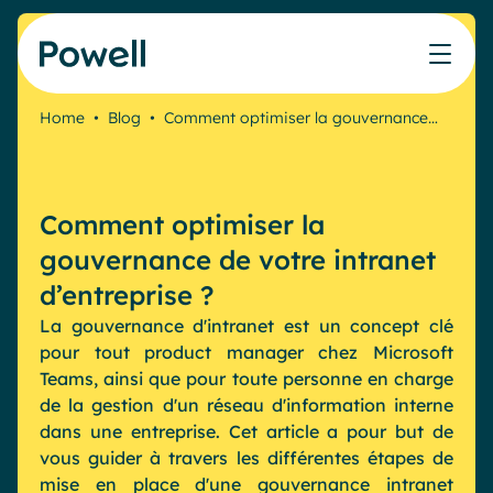
Skip to content
Home
•
Blog
•
Comment optimiser la gouvernance…
Travaillez avec le réseau de partenaires Powell
Ce que nos clients ont accompli avec Powell
Nos Ressources
Les métiers que nous aidons
Nos produits
Secteurs & Métiers
Connecter avec un partenaire
Cas clients
Cahier de vacances du Communicant 🌴
IT
Powell Intranet
Comment optimiser la
Notre accompagnement
Évaluer mon intranet
Communication interne
Powell Governance
Produits
gouvernance de votre intranet
Blog
Ressources Humaines
Microsoft x Powell = ♡
d’entreprise ?
Evénements
Partenaires
La gouvernance d'intranet est un concept clé
Partenaire Microsoft
Les cas d'usage
pour tout product manager chez Microsoft
Partenaire Bleu
Industries
Teams, ainsi que pour toute personne en charge
Communication interne
Tarification
Webinaires
de la gestion d'un réseau d'information interne
Service public
Knowledge Management
dans une entreprise. Cet article a pour but de
Livres blancs
Pharma & Santé
Engagement employés
vous guider à travers les différentes étapes de
Nos clients
mise en place d'une gouvernance intranet
Banque & Finance
Plateforme connectée