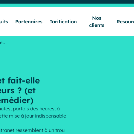
Nos
uits
Partenaires
Tarification
Resour
clients
Secteurs & Métiers
le…
Produits
 fait-elle
Partenaires
urs ? (et
emédier)
Tarification
utes, parfois des heures, à
ette mise à jour indispensable
Nos clients
ntranet ressemblent à un trou