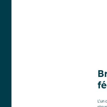
Br
f
L’un 
récup