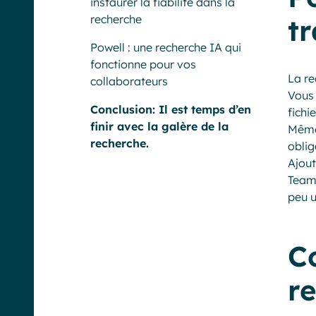
instaurer la fiabilité dans la
recherche
tr
Powell : une recherche IA qui
fonctionne pour vos
La re
collaborateurs
Vous 
Conclusion: Il est temps d’en
fichi
finir avec la galère de la
Même 
recherche.
oblig
Ajout
Teams
peu u
C
r