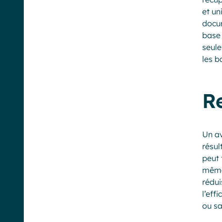
et un
docum
base 
seule
les b
R
Un av
résul
peut 
même 
rédui
l’eff
ou sa