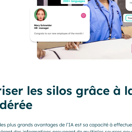
iser les silos grâce à 
édérée
des plus grands avantages de l’IA est sa capacité à effectu
érant des informations provenant de multiples sources pour