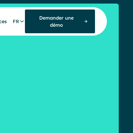
Demander une
ces
FR
démo