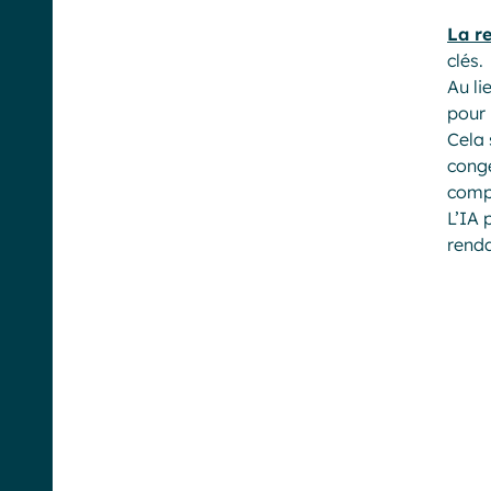
La r
clés.
Au li
pour 
Cela 
congé
compl
L’IA 
renda