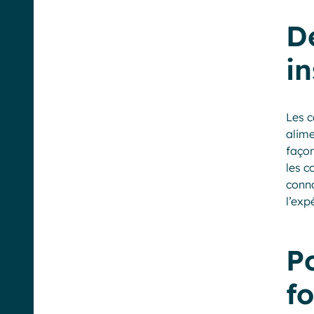
De
in
Les c
alime
façon
les c
conna
l’exp
Po
f