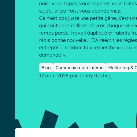
noir : vous tapez, vous espérez, vous faites
sujet… et parfois, vous abandonnez.
Ce n’est pas juste une petite gêne, c’est un
qui coûte des milliers d’euros chaque anné
temps perdu, travail dupliqué et talents fru
Mais bonne nouvelle… l’IA réécrit les règle
English
Français
Deutsch
entreprise, rendant la « recherche » aussi r
demande ».
Blog
Communication interne
Marketing & 
12 août 2025
par
Trinity Resting