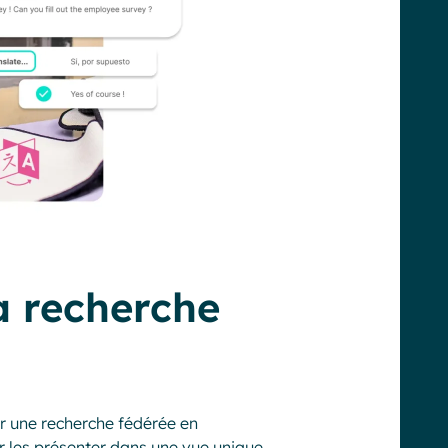
la recherche
er une recherche fédérée en
 les présenter dans une vue unique