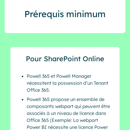
Industrie
IA Digital Workplace augmentée
Prérequis minimum
Resources
Hub digital
English
Français
Deutsch
Toutes nos fonctionnalités
Pour SharePoint Online
Analytique
Personnalisation & design
IA générative
Sécurité & conformité
Powell 365 et Powell Manager
nécessitent la possession d’un Tenant
Office 365.
Powell 365 propose un ensemble de
composants webpart qui peuvent être
associés à un niveau de licence dans
Office 365 (Exemple: La webpart
Power BI nécessite une licence Power