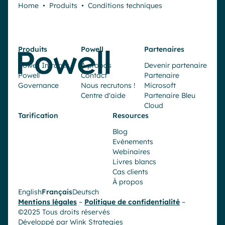
Home
•
Produits
•
Conditions techniques
Produits
Powell
Partenaires
Powell Intranet
À propos
Devenir partenaire
Powell
Contact
Partenaire
Governance
Nous recrutons !
Microsoft
Centre d'aide
Partenaire Bleu
Cloud
Tarification
Resources
Blog
Evénements
Webinaires
Livres blancs
Cas clients
À propos
English
Français
Deutsch
Mentions légales
–
Politique de confidentialité
–
©2025 Tous droits réservés
Développé par
Wink Strategies