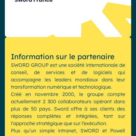
Industrie
IA Digital Workplace augmentée
Resources
Hub digital
English
Français
Deutsch
Toutes nos fonctionnalités
Information sur le partenaire
Analytique
Personnalisation & design
SWORD GROUP est une société internationale de
IA générative
Sécurité & conformité
conseil, de services et de logiciels qui
accompagne les leaders mondiaux dans leur
transformation numérique et technologique.
Créé en novembre 2000, le groupe compte
actuellement 2 300 collaborateurs opérant dans
plus de 50 pays. Sword offre à ses clients des
réponses complètes et intégrées, tant sur
l’approche stratégique que sur l’exécution.
Plus qu’un simple intranet, SWORD et Powell