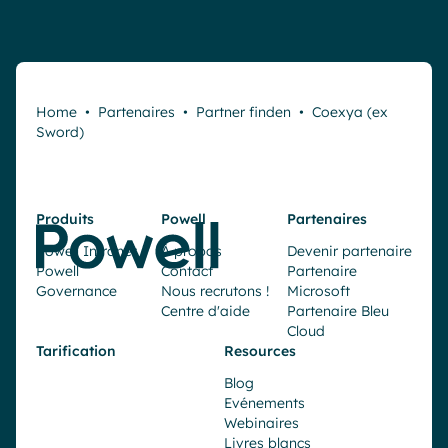
Home
•
Partenaires
•
Partner finden
•
Coexya (ex
Sword)
Produits
Powell
Partenaires
Powell Intranet
À propos
Devenir partenaire
Powell
Contact
Partenaire
Governance
Nous recrutons !
Microsoft
Centre d'aide
Partenaire Bleu
Cloud
Tarification
Resources
Blog
Evénements
Webinaires
Livres blancs