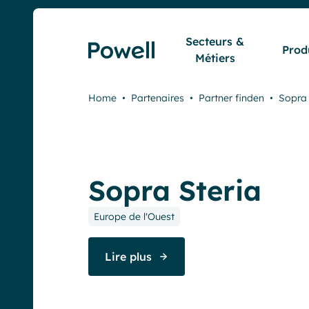
Skip to content
Secteurs &
Prod
Métiers
Home
•
Partenaires
•
Partner finden
•
Sopra 
Sopra Steria
Europe de l'Ouest
Lire plus