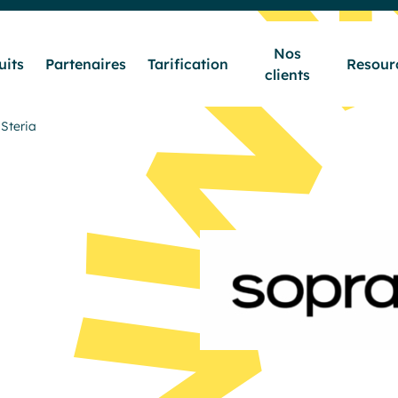
Nos
uits
Partenaires
Tarification
Resour
clients
Secteurs & Métiers
Steria
Produits
Partenaires
Tarification
Nos clients