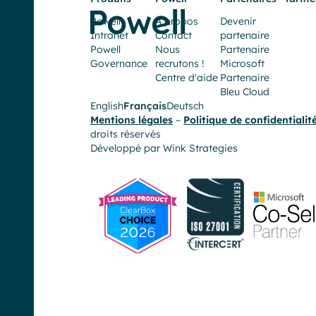
satisfaisantes,
Powell
À propos
Devenir
avec
Intranet
Contact
partenaire
Powell
Nous
Partenaire
une
Governance
recrutons !
Microsoft
grande
Centre d'aide
Partenaire
Bleu Cloud
réactivité
English
Français
Deutsch
Mentions légales
–
Politique de confidentialit
et
droits réservés
Développé par
Wink Strategies
une
écoute
exceptionnelle”
Toulouse
Métropole