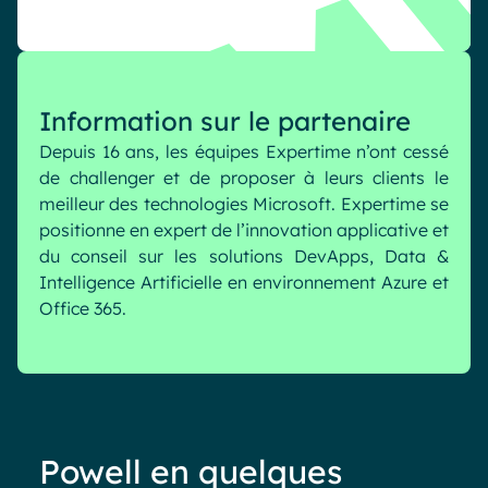
Industrie
IA Digital Workplace augmentée
Resources
Hub digital
Information sur le partenaire
Depuis 16 ans, les équipes Expertime n’ont cessé
English
Français
Deutsch
Toutes nos fonctionnalités
de challenger et de proposer à leurs clients le
meilleur des technologies Microsoft. Expertime se
Analytique
Personnalisation & design
positionne en expert de l’innovation applicative et
IA générative
Sécurité & conformité
du conseil sur les solutions DevApps, Data &
Intelligence Artificielle en environnement Azure et
Office 365.
Powell en quelques