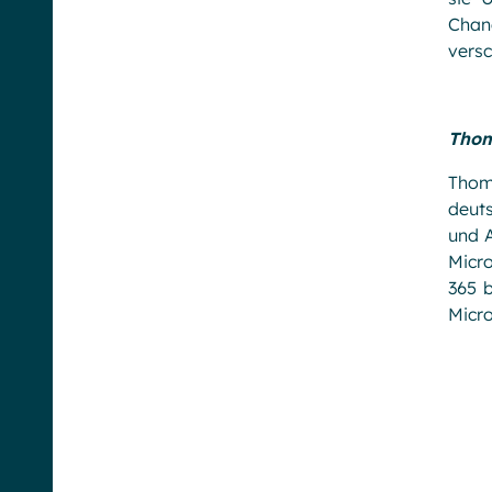
Chan
versc
Thom
Thom
deut
und A
Micro
365 
Micro