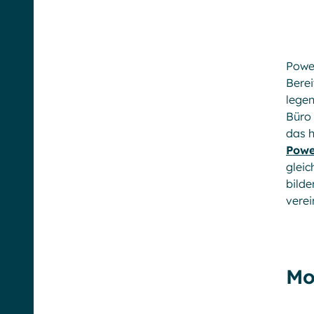
Powe
Bere
legen
Büro
das h
Powe
glei
bilde
verei
Mo