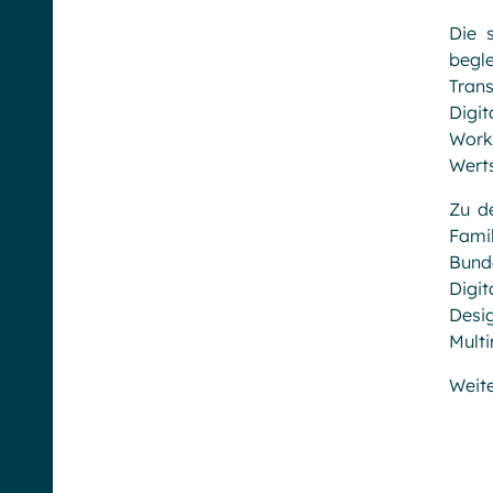
Die 
begl
Tran
Digit
Work
Wert
Zu d
Fami
Bund
Digi
Desi
Mult
Weite