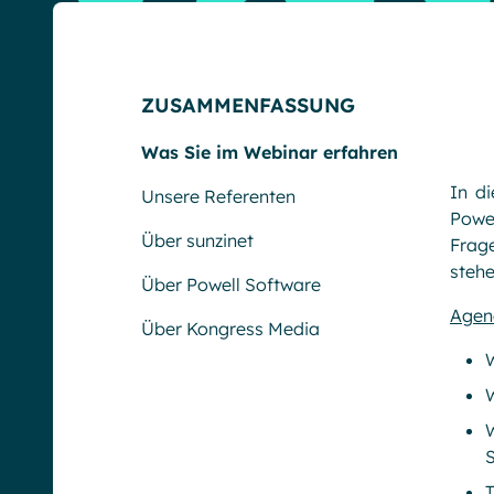
ZUSAMMENFASSUNG
Was Sie im Webinar erfahren
In d
Unsere Referenten
Powel
Über sunzinet
Frag
stehe
Über Powell Software
Agen
Über Kongress Media
W
W
S
T