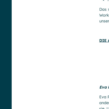
Das s
Workp
unse
DIE
Eva 
Eva R
ander
sie 