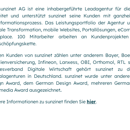
sunzinet AG ist eine inhabergeführte Leadagentur für die
eitet und unterstützt sunzinet seine Kunden mit ganzhei
sformationsprozess. Das Leistungsportfolio der Agentur 
ale Transformation, mobile Websites, Portallösungen, eCom
place. 100 Mitarbeiter arbeiten an Kundenprojekten
schöpfungskette.
en Kunden von sunzinet zählen unter anderem Bayer, Boes
lienversicherung, Infineon, Lanxess, OBI, Orthomol, RTL 
esverband Digitale Wirtschaft gehört sunzinet zu 
talagenturen in Deutschland. sunzinet wurde unter and
gn Award, dem German Design Award, mehreren Germa
imedia Award ausgezeichnet
.
re Informationen zu sunzinet finden Sie
hier
.