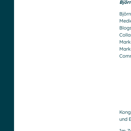
Björ
Björ
Media
Blog
Colla
Marke
Mark
Comm
Kongr
und E
Im Z