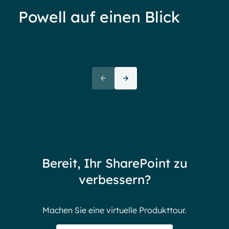
Powell auf einen Blick
Ove
72+
awa
(But
Partners
72 thank yous
72 stories to tell
Bereit, Ihr SharePoint zu
Endless gratitude
verbessern?
Machen Sie eine virtuelle Produkttour.