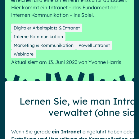
erreichen und eine Unternehmenskultur aufbauen.
Microsoft Gold Partner
Plattform für digitale Zusammenarbeit
Hier kommt ein Intranet – das Fundament der
Digital Hub
Zertifizierter Microsoft-Experte
internen Kommunikation – ins Spiel.
Wissensbasis
English
Français
Deutsch
Digitaler Arbeitsplatz & Intranet
Effizientes Wissensmanagement am Arbeitsplatz
Interne Kommunikation
Marketing & Kommunikation
Powell Intranet
Webinare
Aktualisiert am 13. Juni 2023
von
Yvonne Harris
Lernen Sie, wie man Intran
verwaltet (ohne sic
Wenn Sie gerade
ein Intranet
eingeführt haben oder ei