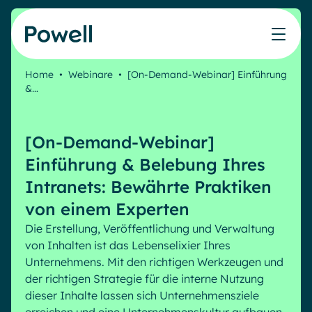
Skip to content
Home
•
Webinare
•
[On-Demand-Webinar] Einführung
&…
Arbeiten Sie mit dem Powell-Partnernetzwerk
Ressourcen
IT
Powell Intranet
Lösungen
Marketing & Comms
Partner werden
Meinen Intranet bewerten
Das Unternehmens-Intranet neu erfinden
[On-Demand-Webinar]
HR Plattform
Blog
Treten Sie dem Expertennetzwerk von Powell bei
Produkte
Powell Governance
Einführung & Belebung Ihres
Webinare
Partner finden
Ihre MS-Governance-Lösung
Intranets: Bewährte Praktiken
Unsere Kunden
Finden Sie den besten Verbündeten, um Ihr Intranet-
Interne Kommunikation
von einem Experten
Projekt zum Erfolg zu führen
Die Erstellung, Veröffentlichung und Verwaltung
Interne Kommunikation
Success stories
von Inhalten ist das Lebenselixier Ihres
Partner
Employee Journey & Engagement
White papers
Intranet-Funktionen
Unternehmens. Mit den richtigen Werkzeugen und
Virtuelles Büro
Veranstaltungen
der richtigen Strategie für die interne Nutzung
Analytische
Erweiterte Anpassung und Design
Microsoft x Powell = ♡
dieser Inhalte lassen sich Unternehmensziele
AI Augmented Digital Workplace
Ressourcen
Generative KI
Sicherheit und Compliance