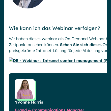
Wie kann ich das Webinar verfolgen?
Wir haben dieses Webinar als On-Demand-Webinar berei
Zeitpunkt ansehen können.
Sehen Sie sich dieses
On-D
preisgekrönte Intranet-Lösung für jede Abteilung von A 
Yvonne Harris
Brand & Communications Manager