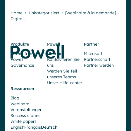
Home
•
Unkategorisiert
•
[Webinaire à la demande] –
Digital…
Produkte
Powell
Partner
Powell Intranet
Über uns
Microsoft
Powell
Kontaktieren Sie
Partnerschaft
Governance
uns
Partner werden
Werden Sie Teil
unseres Teams
Unser Hilfe-center
Ressourcen
Blog
Webinare
Veranstaltungen
Success stories
White papers
English
Français
Deutsch