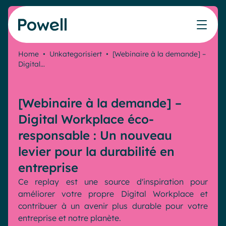
Skip to content
Home
•
Unkategorisiert
•
[Webinaire à la demande] –
Digital…
Arbeiten Sie mit dem Powell-Partnernetzwerk
Ressourcen
IT
Powell Intranet
Lösungen
Marketing & Comms
Partner werden
Meinen Intranet bewerten
Das Unternehmens-Intranet neu erfinden
[Webinaire à la demande] –
HR Plattform
Blog
Treten Sie dem Expertennetzwerk von Powell bei
Produkte
Powell Governance
Digital Workplace éco-
Webinare
Partner finden
Ihre MS-Governance-Lösung
responsable : Un nouveau
Unsere Kunden
Finden Sie den besten Verbündeten, um Ihr Intranet-
Interne Kommunikation
levier pour la durabilité en
Projekt zum Erfolg zu führen
entreprise
Interne Kommunikation
Success stories
Partner
Ce replay est une source d'inspiration pour
Employee Journey & Engagement
White papers
Intranet-Funktionen
améliorer votre propre Digital Workplace et
Virtuelles Büro
Veranstaltungen
contribuer à un avenir plus durable pour votre
Analytische
Erweiterte Anpassung und Design
Microsoft x Powell = ♡
AI Augmented Digital Workplace
entreprise et notre planète.
Ressourcen
Generative KI
Sicherheit und Compliance