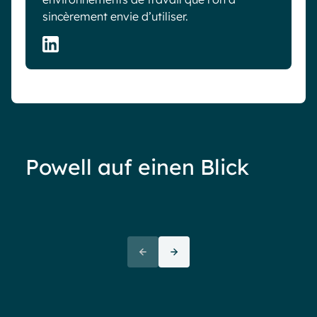
sincèrement envie d’utiliser.
Powell auf einen Blick
Ove
72+
awa
(But
Partners