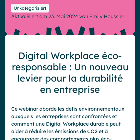
Microsoft Gold Partner
Plattform für digitale Zusammenarbeit
Unkategorisiert
Digital Hub
Zertifizierter Microsoft-Experte
Aktualisiert am 23. Mai 2024
von
Emily Houssier
Wissensbasis
English
Français
Deutsch
Effizientes Wissensmanagement am Arbeitsplatz
Digital Workplace éco-
responsable : Un nouveau
levier pour la durabilité
en entreprise
Ce webinar aborde les défis environnementaux
auxquels les entreprises sont confrontées et
comment une Digital Workplace durable peut
aider à réduire les émissions de CO2 et à
encourager des comportements plus éco-