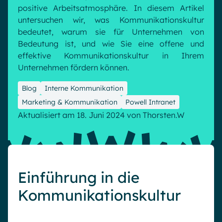
Microsoft Gold Partner
Plattform für digitale Zusammenarbeit
positive Arbeitsatmosphäre. In diesem Artikel
untersuchen wir, was Kommunikationskultur
Digital Hub
Zertifizierter Microsoft-Experte
bedeutet, warum sie für Unternehmen von
Wissensbasis
English
Français
Deutsch
Bedeutung ist, und wie Sie eine offene und
Effizientes Wissensmanagement am Arbeitsplatz
effektive Kommunikationskultur in Ihrem
Unternehmen fördern können.
Blog
Interne Kommunikation
Marketing & Kommunikation
Powell Intranet
Aktualisiert am 18. Juni 2024
von
Thorsten.W
Einführung in die
Kommunikationskultur