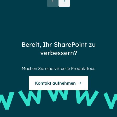
72+
awa
(But
Partners
72 thank yous
72 stories to tell
Bereit, Ihr SharePoint zu
Endless gratitude
verbessern?
Machen Sie eine virtuelle Produkttour.
Kontakt aufnehmen