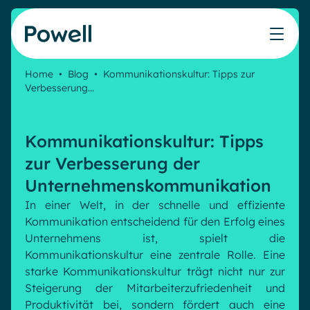
Skip to content
Home
•
Blog
•
Kommunikationskultur: Tipps zur
Verbesserung…
Arbeiten Sie mit dem Powell-Partnernetzwerk
Ressourcen
IT
Powell Intranet
Lösungen
Marketing & Comms
Partner werden
Meinen Intranet bewerten
Das Unternehmens-Intranet neu erfinden
Kommunikationskultur: Tipps
HR Plattform
Blog
Treten Sie dem Expertennetzwerk von Powell bei
Produkte
Powell Governance
zur Verbesserung der
Webinare
Partner finden
Ihre MS-Governance-Lösung
Unternehmenskommunikation
Unsere Kunden
Finden Sie den besten Verbündeten, um Ihr Intranet-
Interne Kommunikation
In einer Welt, in der schnelle und effiziente
Projekt zum Erfolg zu führen
Kommunikation entscheidend für den Erfolg eines
Interne Kommunikation
Success stories
Unternehmens ist, spielt die
Partner
Employee Journey & Engagement
White papers
Kommunikationskultur eine zentrale Rolle. Eine
Intranet-Funktionen
Virtuelles Büro
starke Kommunikationskultur trägt nicht nur zur
Veranstaltungen
Analytische
Erweiterte Anpassung und Design
Steigerung der Mitarbeiterzufriedenheit und
Microsoft x Powell = ♡
AI Augmented Digital Workplace
Ressourcen
Produktivität bei, sondern fördert auch eine
Generative KI
Sicherheit und Compliance